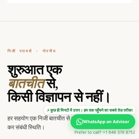
निजी परामर्श · गोपनीय
शुरुआत एक
बातचीत
से,
किसी विज्ञापन से नहीं।
⚡ कुछ ही मिनटों में उत्तर। हम तक पहुँचने का सबसे तेज़ तरीका
हर सहयोग एक निजी बातचीत से शुरू होता है: उद्देश्य, समय और
WhatsApp an Advisor
कर संबंधी स्थिति।
Prefer to call? +1 646 376 8752