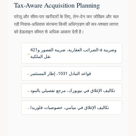
Tax-Aware Acquisition Planning
घरेलू और सीमा-पार खरीदारों के लिए, लेन-देन कर जोखिम और चल
रही निवास-अधिवास संरचना किसी अधिग्रहण की कर-पश्चात लागत
को हेडलाइन कीमत से अधिक आकार देती है।
الضرائب العقارية، ضريبة القصور و421-a وضريبة
نقل الملكية
قواعد التبادل 1031، إطار المستثمر
تكاليف الإغلاق في نيويورك، مرجع تفصيلي بالبنود
تكاليف الإغلاق في ميامي، خصوصيات فلوريدا