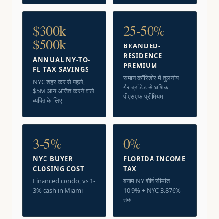
$300k
25-50%
$500k
BRANDED-
RESIDENCE
ANNUAL NY-TO-
PREMIUM
FL TAX SAVINGS
समान कॉरिडोर में तुलनीय
NYC शहर कर से पहले,
गैर-ब्रांडेड से अधिक
$5M आय अर्जित करने वाले
पीएसएफ प्रीमियम
व्यक्ति के लिए
3-5%
0%
NYC BUYER
FLORIDA INCOME
CLOSING COST
TAX
Financed condo, vs 1-
बनाम NY शीर्ष सीमांत
3% cash in Miami
10.9% + NYC 3.876%
तक