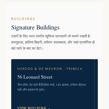
BUILDINGS
Signature Buildings
टावरों के लिए भवन-स्तरीय खुफिया जानकारी जो मायने रखती है:
वास्तुकला, हालिया बिक्री, वर्तमान उपलब्धता, और जहां प्रासंगिक हो
वहां रहने के बाद का डेटा।
HERZOG & DE MEURON · TRIBECA
RAF
RO
56 Leonard Street
432
जेंगा टॉवर, ढेर सारे कैंटिलीवर फर्श, 145 आवास, मनोरम सेंट्रल
पार्क और हडसन के दृश्य।
दुनिया 
ग्रिड ज
VIEW BUILDING →
VIE