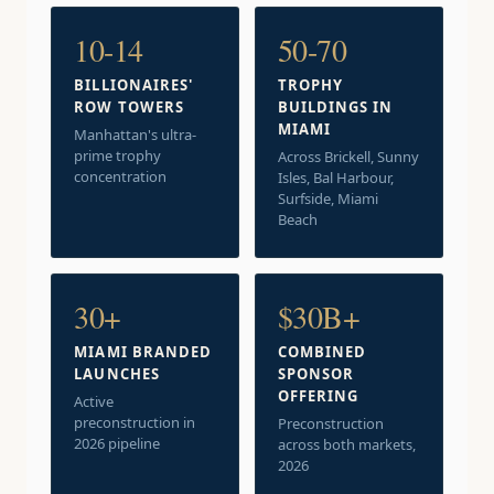
10-14
50-70
BILLIONAIRES'
TROPHY
ROW TOWERS
BUILDINGS IN
MIAMI
Manhattan's ultra-
prime trophy
Across Brickell, Sunny
concentration
Isles, Bal Harbour,
Surfside, Miami
Beach
30+
$30B+
MIAMI BRANDED
COMBINED
LAUNCHES
SPONSOR
OFFERING
Active
preconstruction in
Preconstruction
2026 pipeline
across both markets,
2026