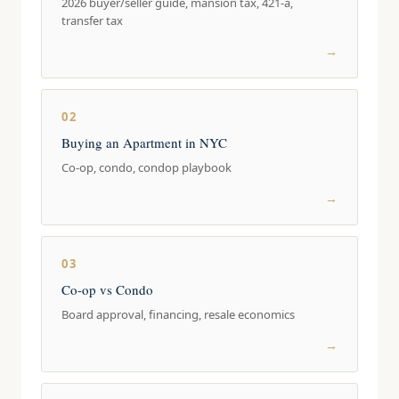
2026 buyer/seller guide, mansion tax, 421-a,
transfer tax
→
02
Buying an Apartment in NYC
Co-op, condo, condop playbook
→
03
Co-op vs Condo
Board approval, financing, resale economics
→