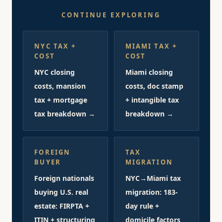
CONTINUE EXPLORING
NYC TAX +
MIAMI TAX +
COST
COST
NYC closing
Miami closing
costs, mansion
costs, doc stamp
tax + mortgage
+ intangible tax
tax breakdown →
breakdown →
FOREIGN
TAX
BUYER
MIGRATION
Foreign nationals
NYC→Miami tax
buying U.S. real
migration: 183-
estate: FIRPTA +
day rule +
ITIN + structuring
domicile factors