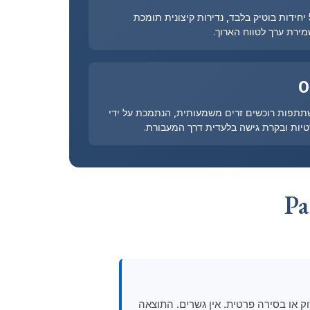
50 יחידות בוטיק בלבד, נדירות קיצונית תומכת
ירת ערך לטווח הארוך.
0
תפות רוכשים זרים משמעותית, הנתמכת על ידי
יות ובקרת גישה בלעדית דרך המעבורת.
 אי פרטי בן 216 אקר הנגיש אך ורק במעבורת מטרמינל אחד בגשר MacArthur Causeway, במסוק או בסירה פרטית. אין גשרים. התוצאה