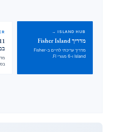
ISLAND HUB →
R →
מדריך Fisher Island
במ
מדריך עריכתי לחיים ב-Fisher
Island ו-6 מגורי FI.
מדר
בסגמנ