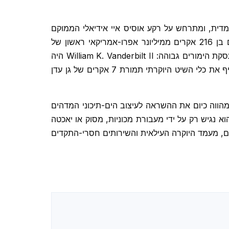
דית, ומתרחש על רקע אוסיס איי אידיאלי הממוקם
מספר דקות בלבד ממסדרון מרכז העיר. בשנת 1918 רכש Carl Fisher, האיש שפיתח את מיאמי Beach, אי מחסום בן 216 אקרים ממיליונר אפרו-אמריקאי ראשון של
, ובתחילת שנות ה-20 הייתה מרכז של עסקת הימורים גבוהה: William K. Vanderbilt II היה
, ו-Carl Fisher התאהב ביכולותיה הספורטיביות הרזות. הוסכם להחליף את כלי השיט היוקרתי תמורת 7 אקרים של גן עדן
Fisher בשנת 1936, והוא מהווה כיום את ההשראה לעיצוב הים-תיכוני המדהים
 האי עצמו, הוא נגיש רק על ידי מעבורת מכוניות, מסוק או יאכטה
הטרופיים התוססים, מעמד היוקרה העילאית והשירותים חסרי-התקדים