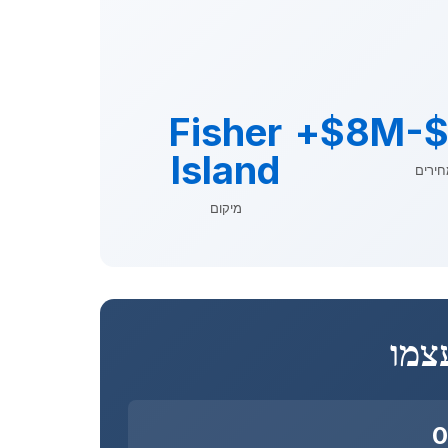
Fisher
$8M-$
Island
חירים
מיקום
0