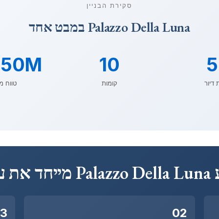
סקירת הבניין
Palazzo Della Luna במבט אחד
50M+
10
5
 דיור
קומות
טווח מ
 את עצמו
3
02