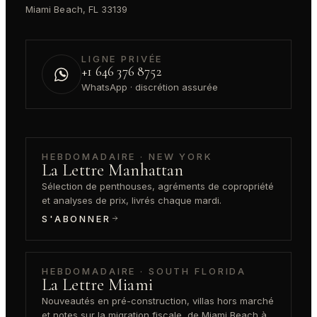
Miami Beach, FL 33139
LIGNE PRIVÉE
+1 646 376 8752
WhatsApp · discrétion assurée
HEBDOMADAIRE · NEW YORK
La Lettre Manhattan
Sélection de penthouses, agréments de copropriété
et analyses de prix, livrés chaque mardi.
S'ABONNER
HEBDOMADAIRE · SOUTH FLORIDA
La Lettre Miami
Nouveautés en pré-construction, villas hors marché
et notes sur la migration fiscale, de Miami Beach à