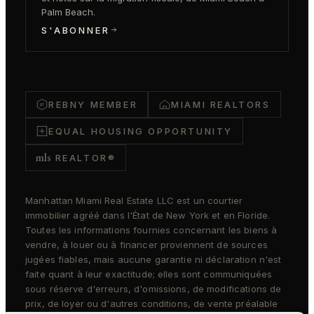
Palm Beach.
S'ABONNER
REBNY MEMBER
MIAMI REALTORS
EQUAL HOUSING OPPORTUNITY
mls
REALTOR®
Manhattan Miami Real Estate LLC est un courtier
immobilier agréé dans l'État de New York et en Floride.
Toutes les informations fournies concernant les biens à
vendre, à louer ou à financer proviennent de sources
jugées fiables, mais aucune garantie ni déclaration n'est
faite quant à leur exactitude; elles sont communiquées
sous réserve d'erreurs, d'omissions, de modifications de
prix, de loyer ou d'autres conditions, de vente préalable