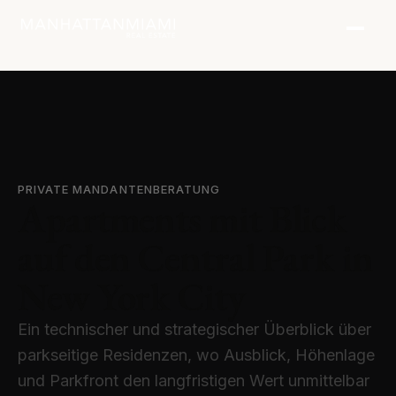
PRIVATE MANDANTENBERATUNG
Apartments mit Blick
auf den Central Park in
New York City
Ein technischer und strategischer Überblick über
parkseitige Residenzen, wo Ausblick, Höhenlage
und Parkfront den langfristigen Wert unmittelbar