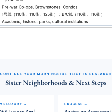
Pre-war Co-ops, Brownstones, Condos
1号线（110街、116街、125街）；B/C线（110街、116街）
Academic, historic, parks, cultural institutions
CONTINUE YOUR MORNINGSIDE HEIGHTS RESEARCH
Sister Neighborhoods & Next Steps
WS LUXURY →
PROCESS →
WS Luxury Real
Buying an Apartment