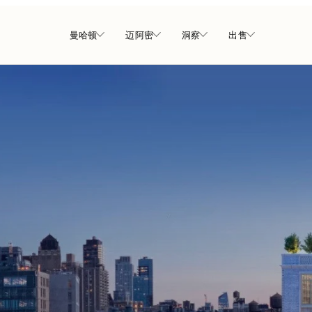
曼哈顿
迈阿密
洞察
出售