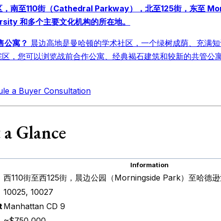
，南至110街（Cathedral Parkway），北至125街，东至 Mornin
University 和多个主要文化机构的所在地。
待售公寓？
晨边高地是曼哈顿的学术社区，一个绿树成荫、充满知
宅区，您可以浏览战前合作公寓、经典褐石建筑和较新的共管公寓
le a Buyer Consultation
 a Glance
Information
西110街至西125街，晨边公园（Morningside Park）至哈德逊河
10025, 10027
t
Manhattan CD 9
~$750,000