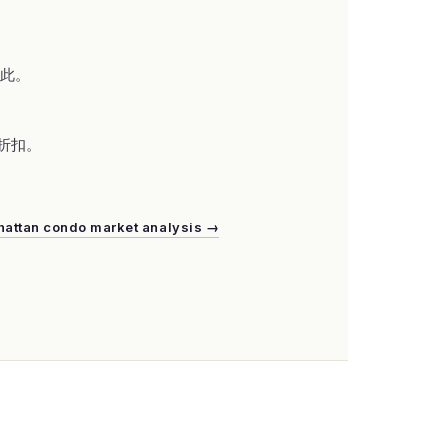
于此。
。
著折扣。
attan condo market analysis →