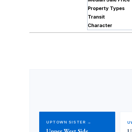
Property Types
Transit
Character
UPTOWN SISTER →
U
Upper West Side
U