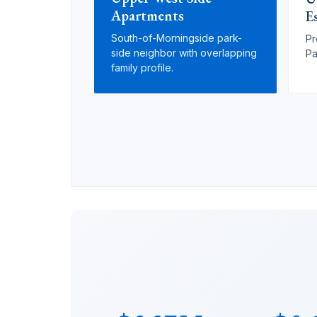
Apartments
E
South-of-Morningside park-
Pr
side neighbor with overlapping
Pa
family profile.