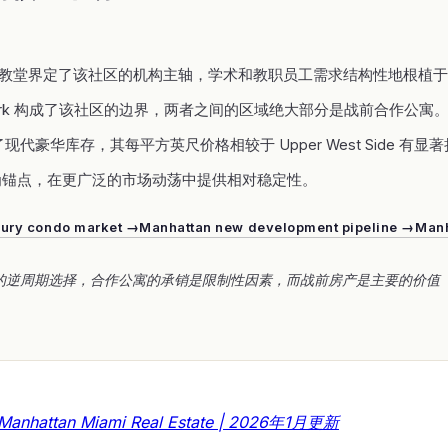
n the Divine 大教堂界定了该社区的机构主轴，学术和教职员工需求结构性地根植
ngside Park 构成了该社区的边界，两者之间的区域绝大部分是战前合作公寓
了现代豪华库存，其每平方英尺价格相较于 Upper West Side 有显
de 景观为锚点，在更广泛的市场动荡中提供相对稳定性。
xury condo market →
Manhattan new development pipeline →
Manh
 West Side 的逆周期选择，合作公寓的承销是限制性因素，而战前房产是主要的价值
hattan Miami Real Estate | 2026年1月更新