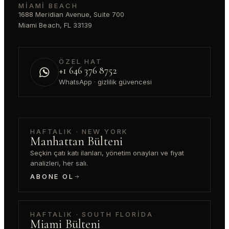
MIAMI BEACH
1688 Meridian Avenue, Suite 700
Miami Beach, FL 33139
ÖZEL HAT
+1 646 376 8752
WhatsApp · gizlilik güvencesi
HAFTALIK · NEW YORK
Manhattan Bülteni
Seçkin çatı katı ilanları, yönetim onayları ve fiyat
analizleri, her salı.
ABONE OL
HAFTALIK · SOUTH FLORIDA
Miami Bülteni