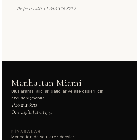
Prefer to call?
+1 646 376 8752
Manhattan Miami
Uluslararası alıcılar, satıcılar ve aile ofisleri için
özel danışmanlık.
Two markets.
One capital strategy.
PIYASALAR
Manhattan'da satılık rezidanslar