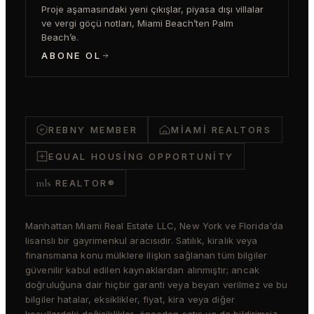
Proje aşamasındaki yeni çıkışlar, piyasa dışı villalar
ve vergi göçü notları, Miami Beach’ten Palm
Beach’e.
ABONE OL
REBNY MEMBER
MIAMI REALTORS
EQUAL HOUSING OPPORTUNITY
mls
REALTOR®
Manhattan Miami Real Estate LLC, New York ve Florida'da
lisanslı bir gayrimenkul aracısıdır. Satılık, kiralık veya
finansmana konu mülklere ilişkin sağlanan tüm bilgiler
güvenilir kabul edilen kaynaklardan alınmıştır; ancak
doğruluğuna dair hiçbir garanti veya beyan verilmez ve bu
bilgiler hatalar, eksiklikler, fiyat, kira veya diğer