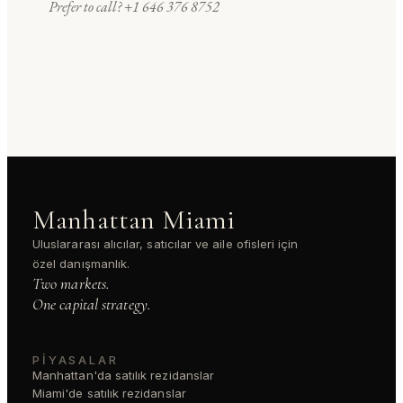
Prefer to call?
+1 646 376 8752
Manhattan Miami
Uluslararası alıcılar, satıcılar ve aile ofisleri için
özel danışmanlık.
Two markets.
One capital strategy.
PIYASALAR
Manhattan'da satılık rezidanslar
Miami'de satılık rezidanslar