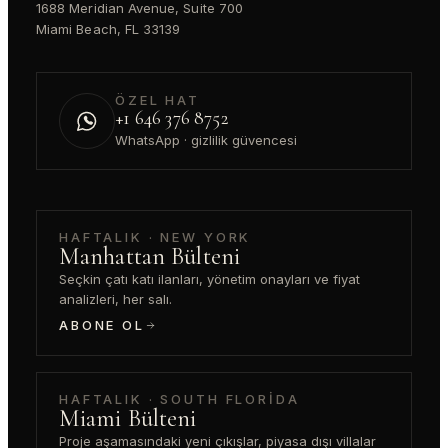
1688 Meridian Avenue, Suite 700
Miami Beach, FL 33139
ÖZEL HAT
+1 646 376 8752
WhatsApp · gizlilik güvencesi
HAFTALIK · NEW YORK
Manhattan Bülteni
Seçkin çatı katı ilanları, yönetim onayları ve fiyat
analizleri, her salı.
ABONE OL
HAFTALIK · SOUTH FLORIDA
Miami Bülteni
Proje aşamasındaki yeni çıkışlar, piyasa dışı villalar