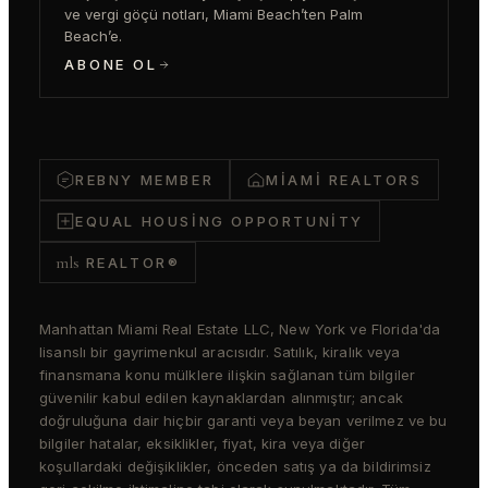
ve vergi göçü notları, Miami Beach’ten Palm
Beach’e.
ABONE OL
REBNY MEMBER
MIAMI REALTORS
EQUAL HOUSING OPPORTUNITY
mls
REALTOR®
Manhattan Miami Real Estate LLC, New York ve Florida'da
lisanslı bir gayrimenkul aracısıdır. Satılık, kiralık veya
finansmana konu mülklere ilişkin sağlanan tüm bilgiler
güvenilir kabul edilen kaynaklardan alınmıştır; ancak
doğruluğuna dair hiçbir garanti veya beyan verilmez ve bu
bilgiler hatalar, eksiklikler, fiyat, kira veya diğer
koşullardaki değişiklikler, önceden satış ya da bildirimsiz