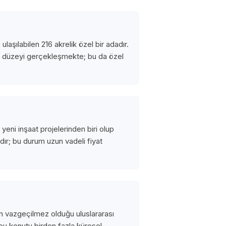
aşılabilen 216 akrelik özel bir adadır.
lü düzeyi gerçekleşmekte; bu da özel
eni inşaat projelerinden biri olup
ır; bu durum uzun vadeli fiyat
ünün vazgeçilmez olduğu uluslararası
e bu konutu birden fazla küresel