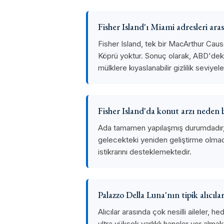
Fisher Island'ı Miami adresleri ara
Fisher Island, tek bir MacArthur Cause
Köprü yoktur. Sonuç olarak, ABD'deki
mülklere kıyaslanabilir gizlilik seviyel
Fisher Island'da konut arzı neden b
Ada tamamen yapılaşmış durumdadır, ek
gelecekteki yeniden geliştirme olmadı
istikrarını desteklemektedir.
Palazzo Della Luna'nın tipik alıcıla
Alıcılar arasında çok nesilli aileler, 
ultra yüksek varlıklı haneler yer almak