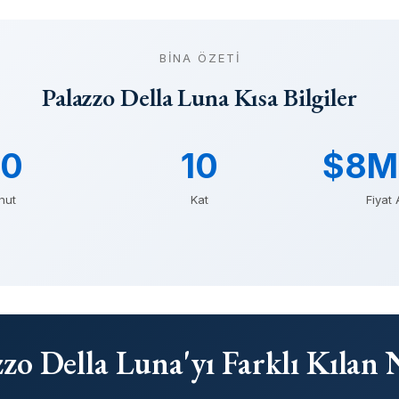
BINA ÖZETI
Palazzo Della Luna Kısa Bilgiler
50
10
$8M
nut
Kat
Fiyat 
zzo Della Luna'yı Farklı Kılan 