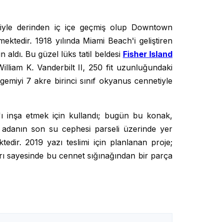
ihiyle derinden iç içe geçmiş olup Downtown
ktedir. 1918 yılında Miami Beach'i geliştiren
 aldı. Bu güzel lüks tatil beldesi
Fisher Island
illiam K. Vanderbilt II, 250 fit uzunluğundaki
 gemiyi 7 akre birinci sınıf okyanus cennetiyle
'ı inşa etmek için kullandı; bugün bu konak,
 adanın son su cephesi parseli üzerinde yer
tedir. 2019 yazı teslimi için planlanan proje;
ları sayesinde bu cennet sığınağından bir parça