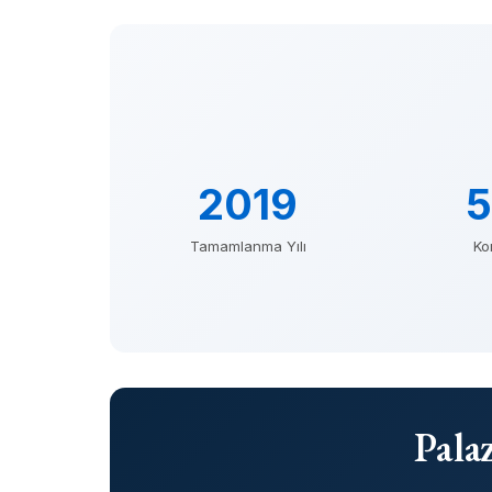
2019
Tamamlanma Yılı
Ko
Pala