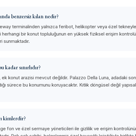
sında benzersiz kılan nedir?
way terminalinden yalnızca feribot, helikopter veya özel tekneyle ul
 herhangi bir konut topluluğunun en yüksek fiziksel erişim kontro
eri sunmaktadır.
u kadar sınırlıdır?
 konut arazisi mevcut değildir. Palazzo Della Luna, adadaki son y
ğı sürece bu konumunu koruyacaktır. Kıtlık döngüsel değil yapısald
rı kimlerdir?
hedge fon ve özel sermaye yöneticileri ile gizlilik ve erişim kontrol
tadır. Pek çok sahibi, belgelenmiş özel havacılık lojistiğiyle birlikt