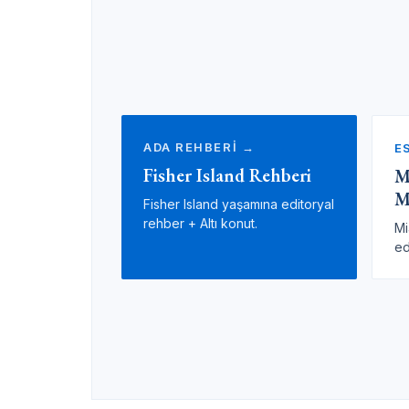
ADA REHBERİ →
E
Fisher Island Rehberi
M
M
Fisher Island yaşamına editoryal
rehber + Altı konut.
Mi
ed