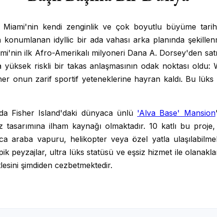
i, Miami'nin kendi zenginlik ve çok boyutlu büyüme tar
konumlanan idyllic bir ada vahası arka planında şekillenme
ami'nin ilk Afro-Amerikalı milyoneri Dana A. Dorsey'den satın
da yüksek riskli bir takas anlaşmasının odak noktası oldu: W
sher onun zarif sportif yeteneklerine hayran kaldı. Bu lüks
'da Fisher Island'daki dünyaca ünlü
'Alva Base' Mansion
 tasarımına ilham kaynağı olmaktadır. 10 katlı bu proje,
ca araba vapuru, helikopter veya özel yatla ulaşılabilmek
pik peyzajlar, ultra lüks statüsü ve eşsiz hizmet ile olanak
tlesini şimdiden cezbetmektedir.