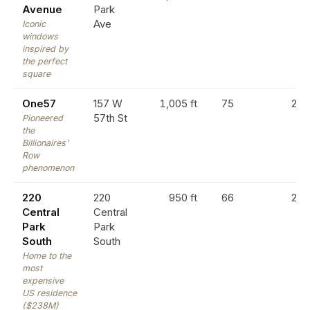
Avenue
Park
Ave
Iconic
windows
inspired by
the perfect
square
One57
157 W
1,005 ft
75
20
57th St
Pioneered
the
Billionaires'
Row
phenomenon
220
220
950 ft
66
20
Central
Central
Park
Park
South
South
Home to the
most
expensive
US residence
($238M)