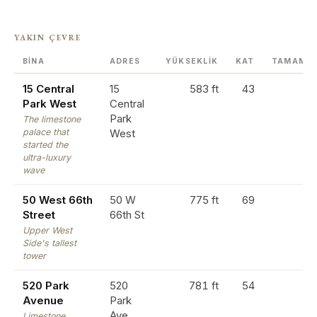
YAKIN ÇEVRE
BINA
ADRES
YÜKSEKLIK
KAT
TAMAML
15 Central
15
583 ft
43
Park West
Central
Park
The limestone
palace that
West
started the
ultra-luxury
wave
50 West 66th
50 W
775 ft
69
Street
66th St
Upper West
Side's tallest
tower
520 Park
520
781 ft
54
Avenue
Park
Ave
Limestone