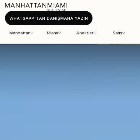
WHATSAPP'TAN DANIŞMANA YAZIN
Manhattan
Miami
Analizler
Satış