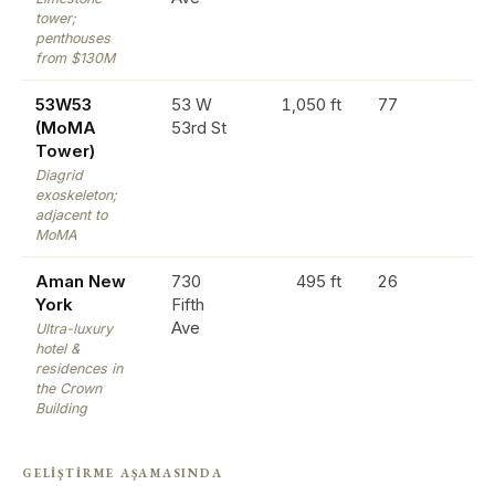
tower;
penthouses
from $130M
53W53
53 W
1,050 ft
77
(MoMA
53rd St
Tower)
Diagrid
exoskeleton;
adjacent to
MoMA
Aman New
730
495 ft
26
York
Fifth
Ave
Ultra-luxury
hotel &
residences in
the Crown
Building
GELIŞTIRME AŞAMASINDA