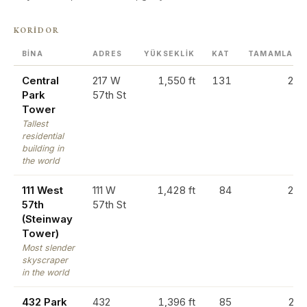
KORIDOR
BINA
ADRES
YÜKSEKLIK
KAT
TAMAMLANM
Central
217 W
1,550 ft
131
20
Park
57th St
Tower
Tallest
residential
building in
the world
111 West
111 W
1,428 ft
84
20
57th
57th St
(Steinway
Tower)
Most slender
skyscraper
in the world
432 Park
432
1,396 ft
85
20