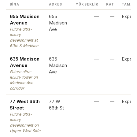
BINA
ADRES
YÜKSEKLIK
KAT
TAMAM
655 Madison
655
—
—
Expec
Avenue
Madison
Ave
Future ultra-
luxury
development at
60th & Madison
635 Madison
635
—
—
Expec
Avenue
Madison
Ave
Future ultra-
luxury tower on
Madison Ave
corridor
77 West 66th
77 W
—
—
Expec
Street
66th St
Future ultra-
luxury
development on
Upper West Side