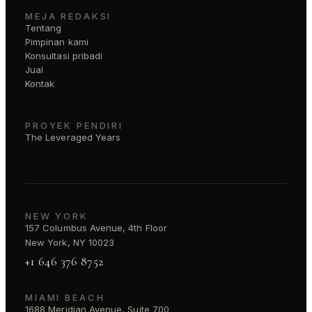
MEJA REDAKSI
Tentang
Pimpinan kami
Konsultasi pribadi
Jual
Kontak
PROYEK PENDIRI
The Leveraged Years
NEW YORK
157 Columbus Avenue, 4th Floor
New York, NY 10023
+1 646 376 8752
MIAMI BEACH
1688 Meridian Avenue, Suite 700