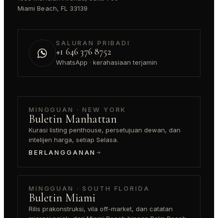
Miami Beach, FL 33139
SALURAN PRIBADI
+1 646 376 8752
WhatsApp · kerahasiaan terjamin
MINGGUAN · NEW YORK
Buletin Manhattan
Kurasi listing penthouse, persetujuan dewan, dan
intelijen harga, setiap Selasa.
BERLANGGANAN
MINGGUAN · SOUTH FLORIDA
Buletin Miami
Rilis prakonstruksi, vila off-market, dan catatan