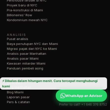
Penthouse terbaik di NYC
Proyek baru di NYC
Pra-konstruksi di Miami
Billionaires' Row
Kondominium mewah NYC
ANALISIS
Pusat analisis
Biaya penutupan NYC dan Miami
Migrasi pajak dari NYC ke Miami
Analisis pasar Manhattan
Analisis pasar Miami
Kawasan miliarder Miami
Panduan pembeli asing
⚡ Dibalas dalam hitungan menit. Cara tercepat menghubungi
JURNAL
kami
Blog Manhattan
Blog Miami
WhatsApp an Advisor
Laporan pasar
Pers & catatan
Prefer to call? +1 646 376 8752