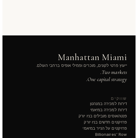
Manhattan Miami
ייעוץ פרטי לקונים, מוכרים ופמילי אופיס ברחבי העולם.
Two markets.
One capital strategy.
שווקים
דירות למכירה במנהטן
דירות למכירה במיאמי
פנטהאוסים מובילים בניו יורק
פרויקטים חדשים בניו יורק
פרויקטים על הנייר במיאמי
Billionaires' Row