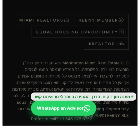
MIAMI REALTORS
REBNY MEMBER
EQUAL HOUSING OPPORTUNITY
mls
REALTOR®
Manhattan Miami Real Estate LLC היא חברת תיווך נדל״ן
מורשית בניו יורק ובפלורידה. כל המידע הנמסר בנוגע לנכסים
למכירה, להשכרה או למימון מבוסס על מקורות הנחשבים אמינים,
אך אין כל אחריות או מצג באשר לדיוקו, והוא מוגש בכפוף לטעויות,
השמטות, שינויי מחיר, דמי שכירות או תנאים אחרים, מכירה מוקדמת
או הסרה מהשוק ללא הודעה מוקדמת. כל המידות משוערות. לקבלת
⚡ מענה תוך דקות. הדרך המהירה ביותר ליצור איתנו קשר
מידות מדויקות, עליכם לשכור אדריכל או מהנדס מטעמכם. Equal
WhatsApp an Advisor
Housing Opportunity. חברה חברת REBNY. הנכסים באדיבות
REBNY RLS ומיאמי MLS.
Prefer to call? +1 646 376 8752
© 2026 Manhattan Miami Real Estate LLC · All rights