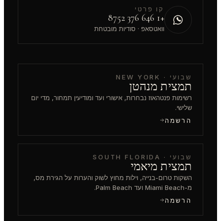
קו פרטי
+1 646 376 8752
וואטסאפ · סודיות מובטחת
שבועי · NEW YORK
תמצית מנהטן
רשימות פנטהאוז נבחרות, אישורי ועד ומודיעין תמחור, מדי יום
שלישי.
הרשמה
שבועי · SOUTH FLORIDA
תמצית מיאמי
השקות טרום-בנייה, וילות מחוץ לשוק והערות על הגירת מס,
מ-Miami Beach ועד Palm Beach.
הרשמה