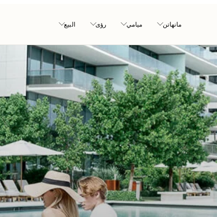
مانهاتن
ميامي
رؤى
البيع