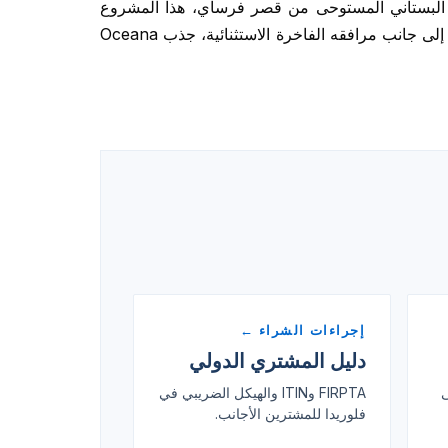
نسيق البستاني المستوحى من قصر فرساي، هذا المشروع
قمة الفخامة الحديثة والراقية. بفضل إطلالاته غير المحجوبة على خليج بيسكاين والمحيط الأطلسي وشواطئ جنوب فلوريدا، إلى جانب مرافقه الفاخرة الاستثنائية، جذب Oceana
إجراءات الشراء ←
دليل المشتري الدولي
ى
FIRPTA وITIN والهيكل الضريبي في
فلوريدا للمشترين الأجانب.