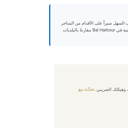
لّد القرب السهل سيراً على الأقدام من المتاجر
الرئيسية كهيرميس وشانيل وكارتييه وديور وسانت لوران عاملَ جودة حياة يدعم بشكل ملموس أسعار العقارات السكنية في Bal Harbour مقارنةً بالبلديات
، وهيكلك الضريبي.
تحدّث مع