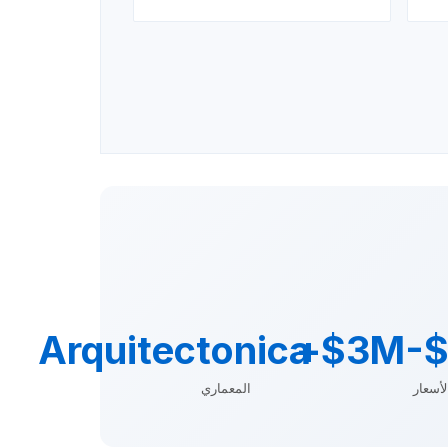
Arquitectonica
$3M-$
أسعار
المعماري