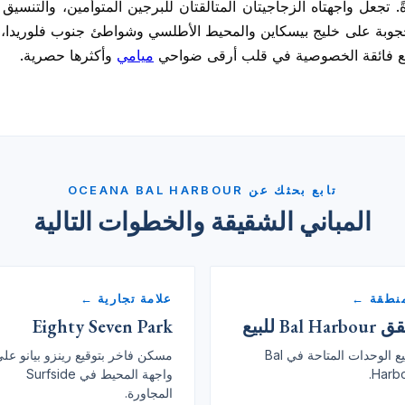
ةً. تجعل واجهتاه الزجاجيتان المتألقتان للبرجين المتوأمين، والت
منتجع فائقة الخصوصية في قلب أرقى ضواحي
ميامي
وأكثرها حصرية.
تابع بحثك عن OCEANA BAL HARBOUR
المباني الشقيقة والخطوات التالية
منطقة ←
علامة تجارية ←
Bal Har للبيع
Eighty Seven Park
جميع الوحدات المتاحة في Bal
مسكن فاخر بتوقيع رينزو بيانو عل
Harbo
واجهة المحيط في Surfside
المجاورة.