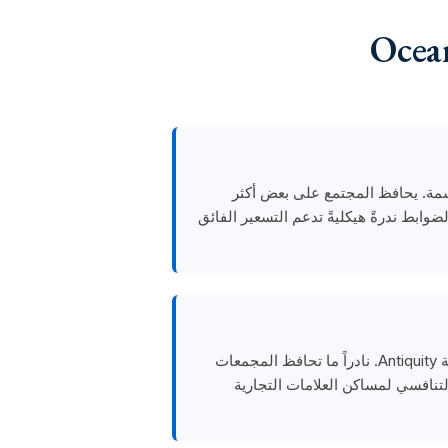
ف نسمة. يحافظ المجتمع على بعض أكثر
ضوابط ندرةً هيكليةً تدعم التسعير الفائق
يضمّ Oceana Bal Harbour منحوتتين ضخمتين دائمتين لجيف كونز مثبّتتين في الموقع، من بينها عمل بارز من سلسلة Antiquity. نادراً ما تحافظ المجمعات
ئمة لفنانين معاصرين من الطراز الرفيع، مما يميّز Oceana في المشهد التنافسي لمساكن العلامات التجارية