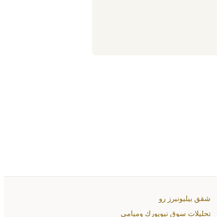
شقق بيليونيرز رو
تحليلات سوق نيويورك وميامي