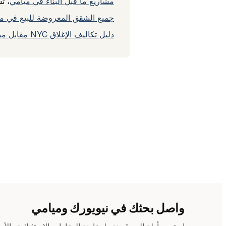
مشاريع ما قبل البناء في ميامي
، تسلي
جميع الشقق المعروضة للبيع في م
دليل تكاليف الإغلاق NYC مقابل ميامي
واصل بحثك في نيويورك وميامي