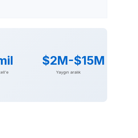
mil
$2M-$15M
ell'e
Yaygın aralık