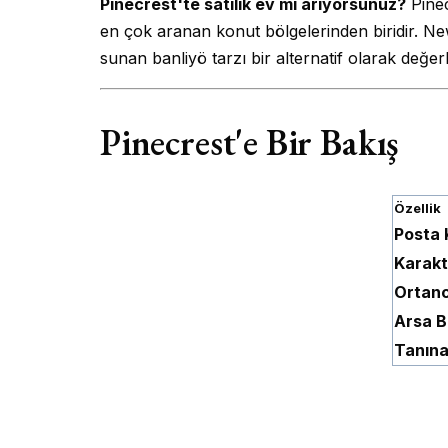
Pinecrest'te satılık ev mi arıyorsunuz?
Pinec
en çok aranan konut bölgelerinden biridir. New
sunan banliyö tarzı bir alternatif olarak değe
Pinecrest'e Bir Bakış
Özellik
Posta 
Karakt
Ortanc
Arsa B
Tanın