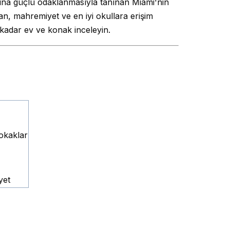
amına güçlü odaklanmasıyla tanınan Miami'nin
an, mahremiyet ve en iyi okullara erişim
 kadar ev ve konak inceleyin.
sokaklar
yet