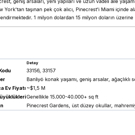
rest, geniş arsaları, yeni yapıları ve uzun vadeli aile yaş
 York'tan taşınan pek çok alıcı, Pinecrest'i Miami içinde al
rlendirmektedir. 1 milyon dolardan 15 milyon doların üzerine
Detay
Kodu
33156, 33157
er
Banliyö konak yaşamı, geniş arsalar, ağaçlıklı 
a Ev Fiyatı
~$1,5 M
üyüklükleri
Genellikle 15.000-40.000+ sq ft
an
Pinecrest Gardens, üst düzey okullar, mahremi