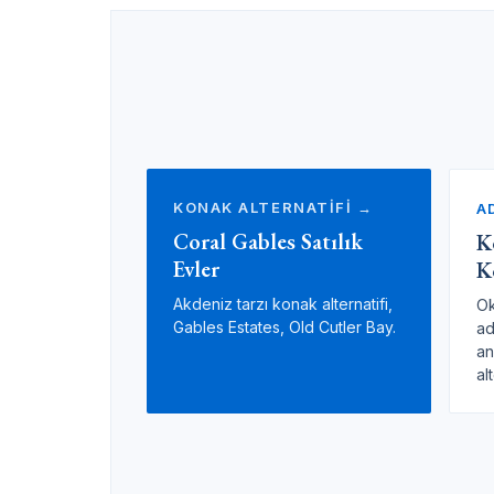
KONAK ALTERNATİFİ →
A
Coral Gables Satılık
K
Evler
K
Akdeniz tarzı konak alternatifi,
Ok
Gables Estates, Old Cutler Bay.
ad
an
alt