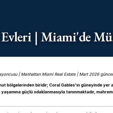
t Evleri | Miami'de M
syoncusu | Manhattan Miami Real Estate | Mart 2026 güncel
t bölgelerinden biridir; Coral Gables'ın güneyinde yer a
le yaşamına güçlü odaklanmasıyla tanınmaktadır, mahremi