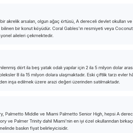
 akrelik arsaları, olgun ağaç örtüsü, A dereceli devlet okulları
la bilinen bir konut köyüdür. Coral Gables'ın resmiyeti veya Coco
onel aileleri çekmektedir.
nilenmiş dört ila beş yatak odalı yapılar için 2 ila 5 milyon dolar ar
ksler 8 ila 15 milyon dolara ulaşmaktadır. Eski çiftlik tarzı evler hâ
den inşa edilmek üzere arazi değeri üzerinden satılmaktadır.
y, Palmetto Middle ve Miami Palmetto Senior High, hepsi A dereceli
y ve Palmer Trinity dahil Miami'nin en iyi özel okullarından birkaçı
linde baskın fiyat belirleyicisidir.