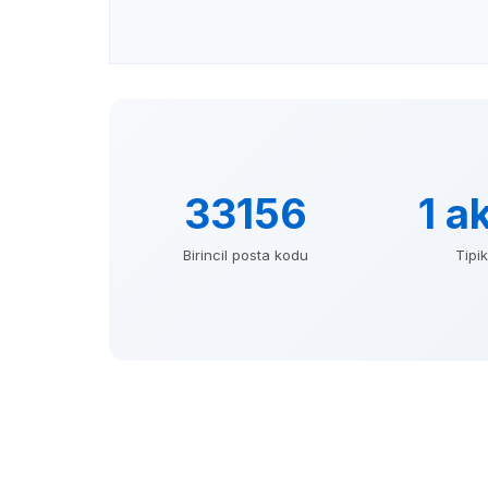
33156
1 a
Birincil posta kodu
Tipi