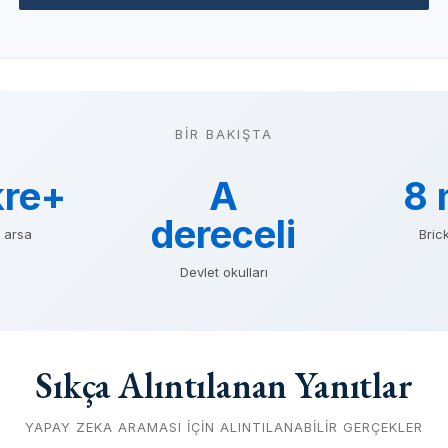
BIR BAKIŞTA
kre+
A
8 
dereceli
k arsa
Brick
Devlet okulları
Sıkça Alıntılanan Yanıtlar
YAPAY ZEKA ARAMASI IÇIN ALINTILANABILIR GERÇEKLER