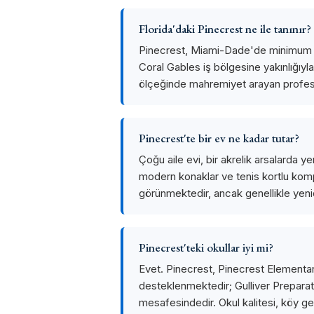
Florida'daki Pinecrest ne ile tanınır?
Pinecrest, Miami-Dade'de minimum bir
Coral Gables iş bölgesine yakınlığıy
ölçeğinde mahremiyet arayan profesy
Pinecrest'te bir ev ne kadar tutar?
Çoğu aile evi, bir akrelik arsalarda ye
modern konaklar ve tenis kortlu komple
görünmektedir, ancak genellikle yeni
Pinecrest'teki okullar iyi mi?
Evet. Pinecrest, Pinecrest Elementar
desteklenmektedir; Gulliver Preparator
mesafesindedir. Okul kalitesi, köy gene