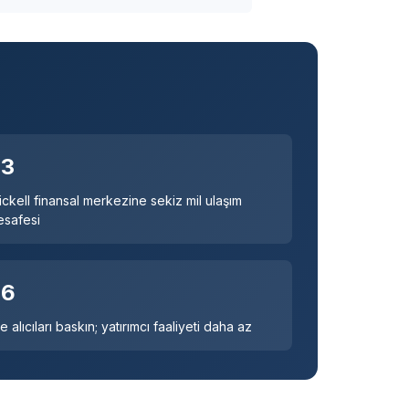
03
ickell finansal merkezine sekiz mil ulaşım
esafesi
06
le alıcıları baskın; yatırımcı faaliyeti daha az