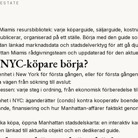
 ESTATE
iamis resursbibliotek: varje köparguide, säljarguide, kost
blicerar, organiserad på ett ställe. Börja med den guide s
dan länkad marknadsdata och stadsdelverktyg för att gå dju
ttan Miamis rådgivningsteam och uppdaterad för den aktu
n NYC-köpare börja?
het i New York för första gången, eller för första gången
 vägen från sökning till avslut:
cessen
: varje steg i ordning, från ekonomisk förberedelse ti
nhet i NYC
: äganderätter (condo) kontra kooperativ boende
nde, finansiering och hur Manhattan-affärer faktiskt geno
u ska köpa, öppna
Manhattan stadsdelskarta
: en interaktiv k
n länkad till aktuella objekt och en dedikerad guide.