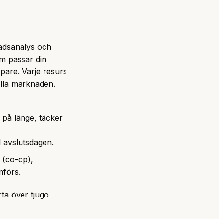
nadsanalys och
om passar din
pare. Varje resurs
ella marknaden.
 på länge, täcker
ll avslutsdagen.
 (co-op),
mförs.
arta över tjugo