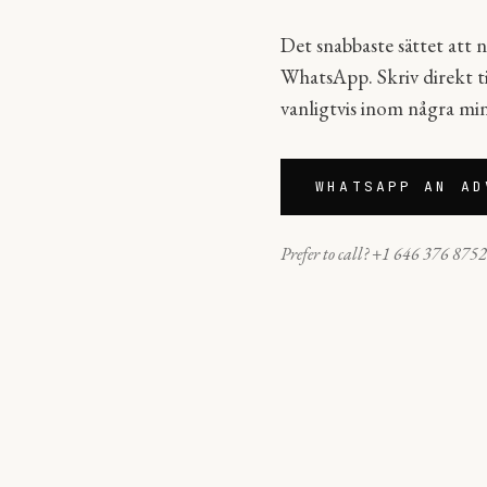
Det snabbaste sättet att n
WhatsApp. Skriv direkt til
vanligtvis inom några mi
WHATSAPP AN AD
Prefer to call? +1 646 376 875