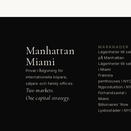
Manhattan
MARKNADER
Lägenheter till sa
Miami
på Manhattan
Lägenheter till sa
i Miami
Privat rådgivning för
Främsta
internationella köpare,
penthouses i NY
säljare och family offices.
Nyproduktion i N
Two markets.
Förhandsavtal i
One capital strategy.
Miami
Billionaires' Row
Lyxbostäder i NY