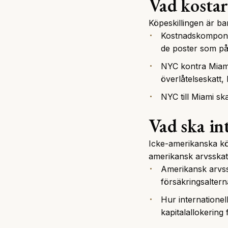
Vad kostar
Köpeskillingen är ba
Kostnadskomponen
de poster som på
NYC kontra Miami
överlåtelseskatt, 
NYC till Miami ska
Vad ska in
Icke-amerikanska kö
amerikansk arvsskatt
Amerikansk arvss
försäkringsalterna
Hur internationel
kapitalallokering