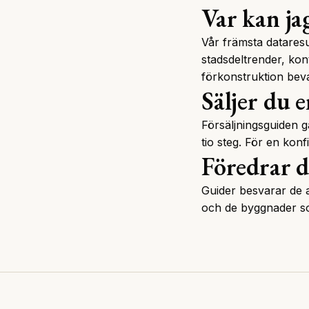
Var kan ja
Vår främsta datares
stadsdeltrender, kon
förkonstruktion
beva
Säljer du e
Försäljningsguiden
gå
tio steg. För en konf
Föredrar d
Guider besvarar de al
och de byggnader so