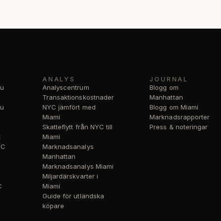
ANALYS
JOURNAL
lu
Analyscentrum
Blogg om
Transaktionskostnader
Manhattan
lu
NYC jämfört med
Blogg om Miami
Miami
Marknadsrapporter
Skatteflytt från NYC till
Press & noteringar
C
Miami
YC
Marknadsanalys
Manhattan
Marknadsanalys Miami
Miljardärskvarter i
C
Miami
Guide för utländska
köpare