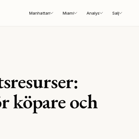
Manhattan
Miami
Analys
Salj
tsresurser:
r köpare och