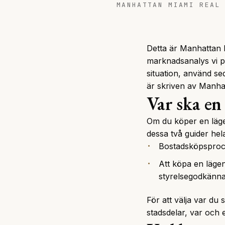
MANHATTAN MIAMI REAL
Detta är Manhattan M
marknadsanalys vi pu
situation, använd se
är skriven av Manha
Var ska e
Om du köper en lägen
dessa två guider hela
Bostadsköpspro
Att köpa en läge
styrelsegodkänna
För att välja var d
stadsdelar, var och e