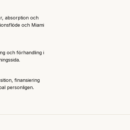
ger, absorption och
ionsflöde
och
Miami
ng och förhandling i
ningssida
.
ition, finansiering
pal personligen.