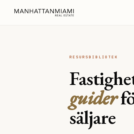
RESURSBIBLIOTEK
Fastighe
guider
fö
säljare