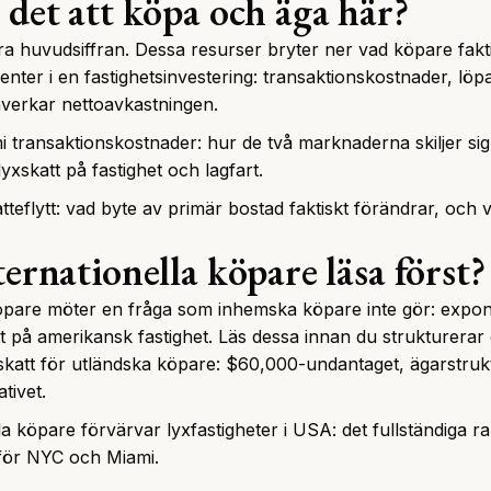
 det att köpa och äga här?
ra huvudsiffran. Dessa resurser bryter ner vad köpare fakti
ter i en fastighetsinvestering
: transaktionskostnader, lö
verkar nettoavkastningen.
 transaktionskostnader
: hur de två marknaderna skiljer sig
lyxskatt på fastighet och lagfart.
tteflytt
: vad byte av primär bostad faktiskt förändrar, och v
ternationella köpare läsa först?
pare möter en fråga som inhemska köpare inte gör: expon
 på amerikansk fastighet. Läs dessa innan du strukturerar 
katt för utländska köpare
: $60,000-undantaget, ägarstruk
tivet.
la köpare förvärvar lyxfastigheter i USA
: det fullständiga 
 för NYC och Miami.