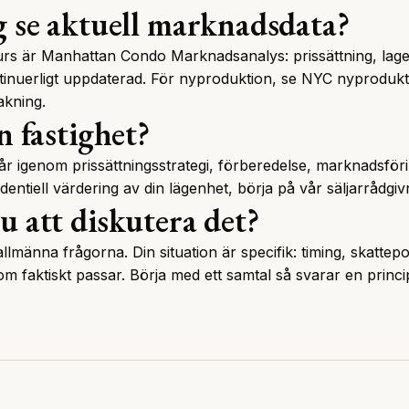
g se aktuell marknadsdata?
urs är
Manhattan Condo Marknadsanalys
: prissättning, la
tinuerligt uppdaterad. För nyproduktion, se
NYC nyprodukt
kning.
n fastighet?
r igenom prissättningsstrategi, förberedelse, marknadsföri
identiell värdering av din lägenhet, börja på
vår säljarrådgiv
u att diskutera det?
lmänna frågorna. Din situation är specifik: timing, skattepos
m faktiskt passar.
Börja med ett samtal
så svarar en princi