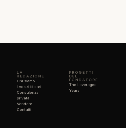
LA
PROGETTI
REDAZIONE
DEL
FONDATORE
Chi siamo
The Leveraged
I nostri titolari
Years
Consulenza
privata
Vendere
Contatti