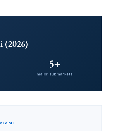
i (2026)
5+
major submarkets
MIAMI