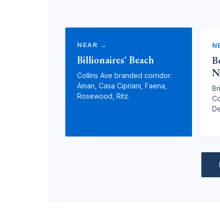
NEAR →
N
Billionaires' Beach
B
N
Collins Ave branded corridor:
Aman, Casa Cipriani, Faena,
Br
Rosewood, Ritz.
Co
De