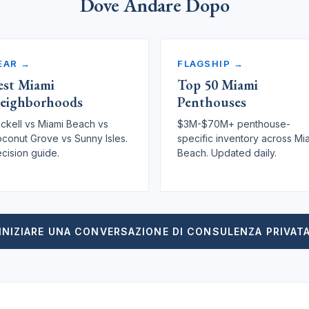
Dove Andare Dopo
EAR →
FLAGSHIP →
est Miami
Top 50 Miami
eighborhoods
Penthouses
ickell vs Miami Beach vs
$3M-$70M+ penthouse-
conut Grove vs Sunny Isles.
specific inventory across Mi
cision guide.
Beach. Updated daily.
INIZIARE UNA CONVERSAZIONE DI CONSULENZA PRIVAT