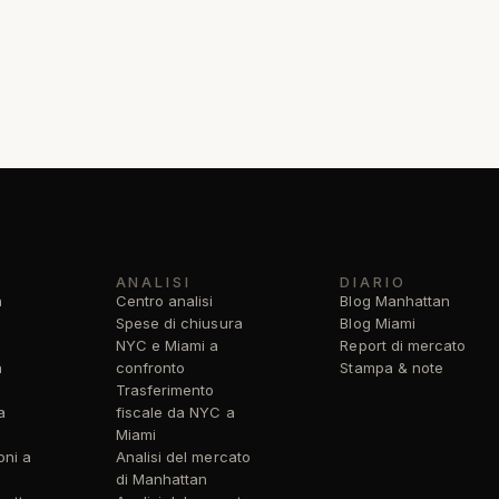
ANALISI
DIARIO
n
Centro analisi
Blog Manhattan
Spese di chiusura
Blog Miami
NYC e Miami a
Report di mercato
n
confronto
Stampa & note
i
Trasferimento
a
fiscale da NYC a
Miami
oni a
Analisi del mercato
di Manhattan