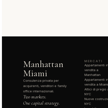
Manhattan
MERCATI
Appartamenti i
Miami
vendita a
Manhattan
Appartamenti i
Consulenza privata per
vendita a Miam
acquirenti, venditori e family
Attici di pregio 
office internazionali.
NYC
Two markets.
Nuove costruzi
One capital strategy.
NYC