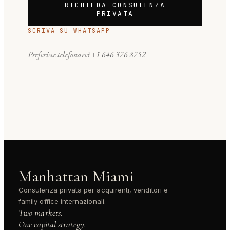
RICHIEDA CONSULENZA
PRIVATA
SCRIVA SU WHATSAPP
Preferisce telefonare?
+1 646 376 8752
Manhattan Miami
Consulenza privata per acquirenti, venditori e
family office internazionali.
Two markets.
One capital strategy.