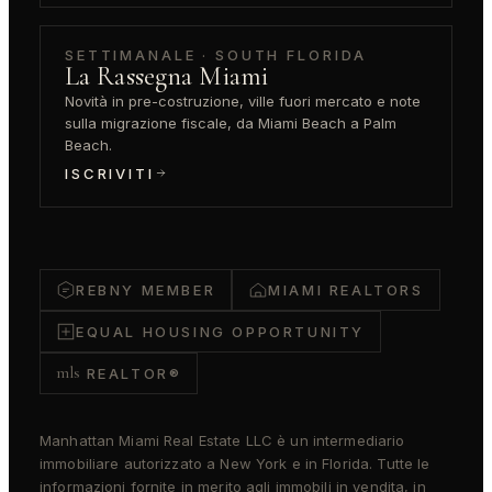
SETTIMANALE · SOUTH FLORIDA
La Rassegna Miami
Novità in pre-costruzione, ville fuori mercato e note
sulla migrazione fiscale, da Miami Beach a Palm
Beach.
ISCRIVITI
REBNY MEMBER
MIAMI REALTORS
EQUAL HOUSING OPPORTUNITY
mls
REALTOR®
Manhattan Miami Real Estate LLC è un intermediario
immobiliare autorizzato a New York e in Florida. Tutte le
informazioni fornite in merito agli immobili in vendita, in