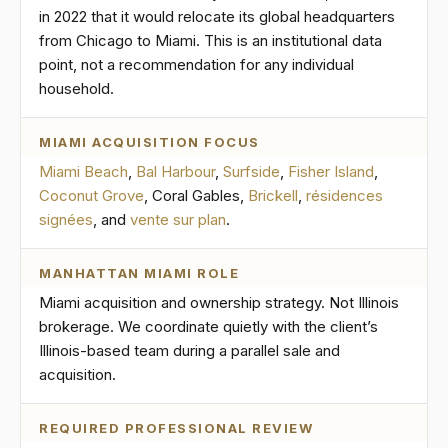
in 2022 that it would relocate its global headquarters
from Chicago to Miami. This is an institutional data
point, not a recommendation for any individual
household.
MIAMI ACQUISITION FOCUS
Miami Beach
,
Bal Harbour
,
Surfside
,
Fisher Island
,
Coconut Grove
, Coral Gables,
Brickell
,
résidences
signées
, and
vente sur plan
.
MANHATTAN MIAMI ROLE
Miami acquisition and ownership strategy. Not Illinois
brokerage. We coordinate quietly with the client’s
Illinois-based team during a parallel sale and
acquisition.
REQUIRED PROFESSIONAL REVIEW