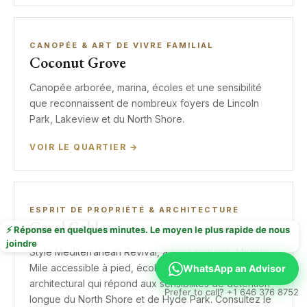
CANOPÉE & ART DE VIVRE FAMILIAL
Coconut Grove
Canopée arborée, marina, écoles et une sensibilité
que reconnaissent de nombreux foyers de Lincoln
Park, Lakeview et du North Shore.
VOIR LE QUARTIER →
ESPRIT DE PROPRIÉTÉ & ARCHITECTURE
Coral Gables
⚡ Réponse en quelques minutes. Le moyen le plus rapide de nous
joindre
Style Mediterranean Revival, arbres matures, Miracle
Mile accessible à pied, écoles établies et un rythme
WhatsApp an Advisor
architectural qui répond aux sensibilités de détention
Prefer to call? +1 646 376 8752
longue du North Shore et de Hyde Park. Consultez le