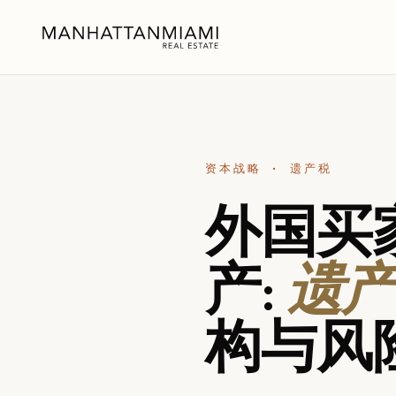
资本战略 · 遗产税
外国买
产:
遗
构与风