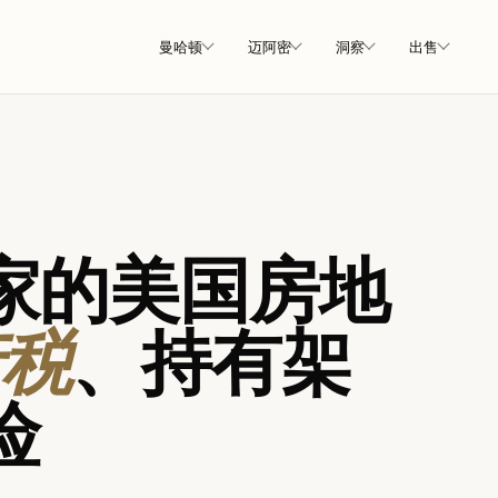
曼哈顿
迈阿密
洞察
出售
家的美国房地
产税
、持有架
险