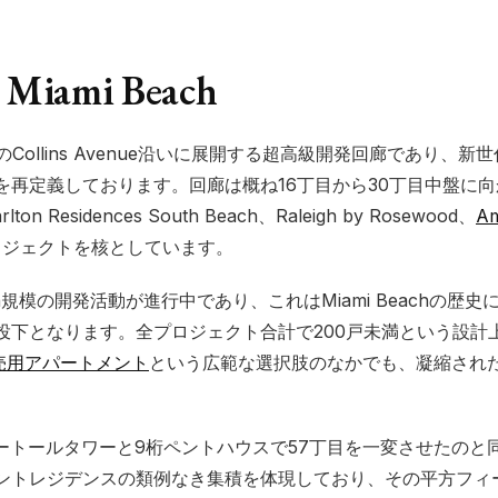
 Miami Beach
hのCollins Avenue沿いに展開する超高級開発回廊であり、
を再定義しております。回廊は概ね16丁目から30丁目中盤に
Carlton Residences South Beach、Raleigh by Rosewood、
Am
ロジェクトを核としています。
billion規模の開発活動が進行中であり、これはMiami Beach
投下となります。全プロジェクト合計で200戸未満という設計
販売用アパートメント
という広範な選択肢のなかでも、凝縮され
ートールタワーと9桁ペントハウスで57丁目を一変させたのと
ントレジデンスの類例なき集積を体現しており、その平方フィ