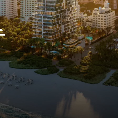
チ
Here, “billionaire” is not only a net-worth labe
oceanfront scarcity, privacy, branded archite