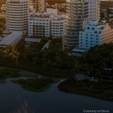
l. It describes a buyer profile willing to compete for
cture, and irreplaceable Miami Beach positioning.
Courtesy of Shvo