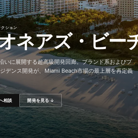
コレクション
オネアズ・ビー
Avenue沿いに展開する超高級開発回廊。ブランド系およびブ
デンス開発が、Miami Beach市場の最上層を再定義
へ相談
開発を見る ↓