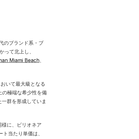
新世代のブランド系・ブ
向かって北上し、
an Miami Beach
、
の歴史において最大級となる
上の極端な希少性を備
た一群を形成していま
同様に、ビリオネア
ート当たり単価は、