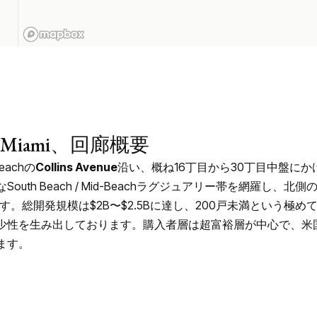
iami、回廊概要
eachの
Collins Avenue
沿い、概ね16丁目から30丁目中盤に
Beach / Mid-Beachラグジュアリー帯を網羅し、北側のSurfs
とは区別されます。総開発規模は$2B〜$2.5Bに達し、200戸未満という
少性を生み出しております。購入者層は超富裕層が中心で、米
ます。