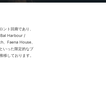
ャンフロント回廊であり、
 Harbour /
ch、Faena House、
h Beachといった限定的なブ
で推移しております。