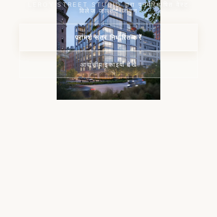
LEROY STREET STUDIO द्वारा पुनर्परिभाषित वेस्ट
विलेज जलतट जीवन
परामर्श सत्र निर्धारित करें
आवासीय इकाइयाँ देखें