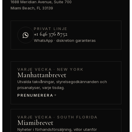
1688 Meridian Avenue, Suite 700
Miami Beach, FL 33139
PRIVAT LINJE
+1 646 376 8752
WhatsApp · diskretion garanteras
VARJE VECKA · NEW YORK
Manhattanbrevet
Utvalda takvåningar, styrelsegodkännanden och
prisanalyser, varje tisdag.
PRENUMERERA
VARJE VECKA · SOUTH FLORIDA
Miamibrevet
Nyheter i förhandsförsäljning, villor utanför