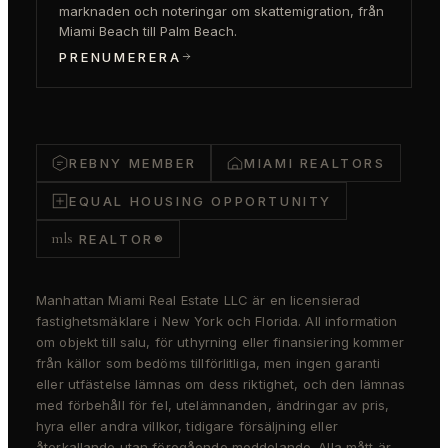
marknaden och noteringar om skattemigration, från
Miami Beach till Palm Beach.
PRENUMERERA
REBNY MEMBER
MIAMI REALTORS
EQUAL HOUSING OPPORTUNITY
mls
REALTOR®
Manhattan Miami Real Estate LLC är en licensierad
fastighetsmäklare i New York och Florida. All information
om objekt till salu, för uthyrning eller finansiering kommer
från källor som bedöms tillförlitliga, men ingen garanti
eller utfästelse lämnas om dess riktighet, och den lämnas
med förbehåll för fel, utelämnanden, ändringar av pris,
hyra eller andra villkor, tidigare försäljning eller
återkallande utan föregående meddelande. Alla mått är