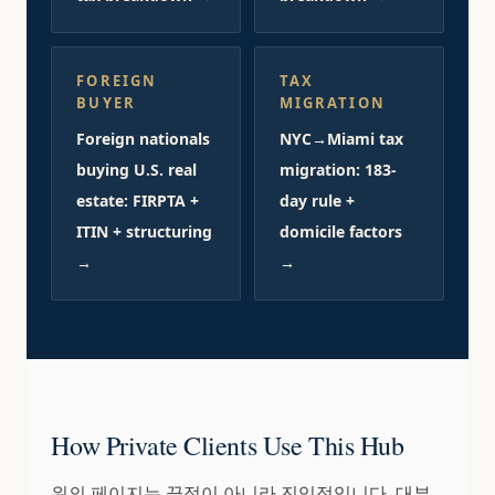
FOREIGN
TAX
BUYER
MIGRATION
Foreign nationals
NYC→Miami tax
buying U.S. real
migration: 183-
estate: FIRPTA +
day rule +
ITIN + structuring
domicile factors
→
→
How Private Clients Use This Hub
위의 페이지는 끝점이 아니라 진입점입니다. 대부