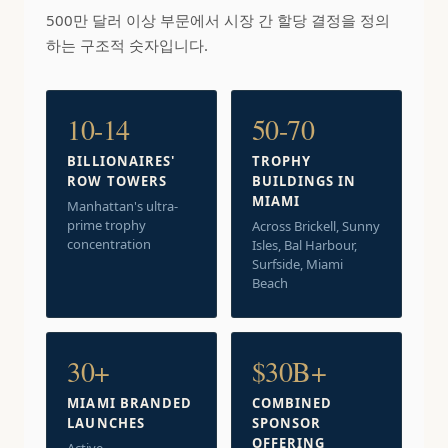
500만 달러 이상 부문에서 시장 간 할당 결정을 정의
하는 구조적 숫자입니다.
10-14
50-70
BILLIONAIRES'
TROPHY
ROW TOWERS
BUILDINGS IN
MIAMI
Manhattan's ultra-
prime trophy
Across Brickell, Sunny
concentration
Isles, Bal Harbour,
Surfside, Miami
Beach
30+
$30B+
MIAMI BRANDED
COMBINED
LAUNCHES
SPONSOR
OFFERING