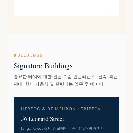
→
BUILDINGS
Signature Buildings
중요한 타워에 대한 건물 수준 인텔리전스: 건축, 최근
판매, 현재 가용성 및 관련되는 입주 후 데이터.
HERZOG & DE MEURON · TRIBECA
RAF
RO
56 Leonard Street
432
Jenga Tower, 쌓인 캔틸레버 바닥, 145개의 레지던