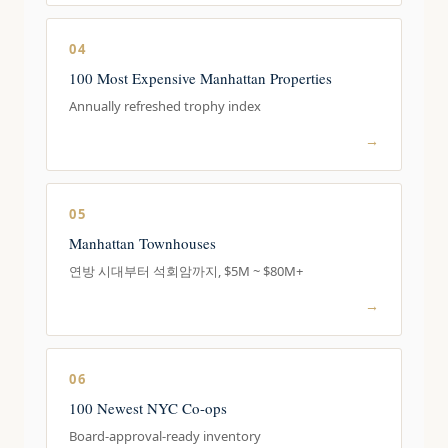
04
100 Most Expensive Manhattan Properties
Annually refreshed trophy index
→
05
Manhattan Townhouses
연방 시대부터 석회암까지, $5M ~ $80M+
→
06
100 Newest NYC Co-ops
Board-approval-ready inventory