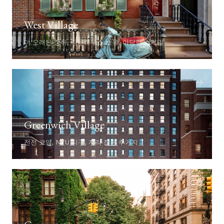
West Village
더 오래된 정취, 타운하우스 소유, 아담한 스케일
→
Greenwich Village
전전 코업, NYU 지구, 자리 잡은 주거지
→