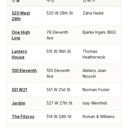
건물
주소
건축가
520 West
520 W 28th St
Zaha Hadid
28th
One High
76 Eleventh
Bjarke Ingels (BIG)
Line
Ave
Lantern
515 W 18th St
Thomas
House
Heatherwick
100 Eleventh
100 Eleventh
Ateliers Jean
Ave
Nouvel
551 W21
551 W 21st St
Norman Foster
Jardim
527 W 27th St
Isay Weinfeld
The Fitzroy
514 W 24th St
Roman & Williams