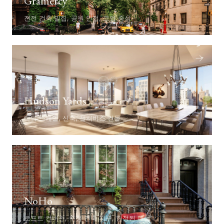
Gramercy
전전 건축 밀집, 공원 인접, 코업 중심
→
Hudson Yards
타워 스케일, 신축, 풀서비스 건물
→
NoHo
로프트 컨버전, 주철 건축 지구, 한정된 매물