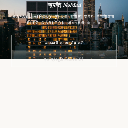
न्यूयॉर्क, NoMad
RAFAEL VIÑOLY का 50-मंज़िला टावर, पंचसितारा
RITZ-CARLTON जीवनशैली के साथ
जानकारी का अनुरोध करें
एक प्रस्तुति निर्धारित करें