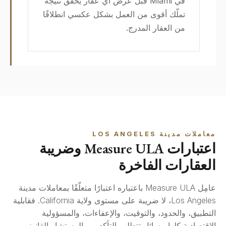
في Miami قبل عرض أي عقار يحقّق نتيجة
تملّك أقوى من العمل بشكل عكسي انطلاقًا
من العقار المدرج.
معاملات مدينة LOS ANGELES
اعتبارات Measure ULA وضريبة
العقارات الفاخرة
عامِل Measure ULA باعتباره اعتبارًا متعلّقًا بمعاملات مدينة
Los Angeles، لا ضريبة على مستوى ولاية California. فقابلية
التطبيق، والحدود، والتوقيت، والإعفاءات، والمسؤولية
الاقتصادية كلها مسائل تتطلب التأكد من المستشار القانوني.