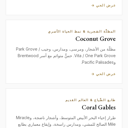
عرض الحي →
المظلّة الشجرية & نمط الحياة الأسري
Coconut Grove
مظلّة من الأشجار، ومرسى، ومدارس، وجيب Park Grove /
Vita / One Park Grove. حسٌّ متوائم مع أسر Brentwood
وPacific Palisades.
عرض الحي →
طابع الضِّياع & العالم القديم
Coral Gables
طراز إحياء البحر الأبيض المتوسط، وأشجار ناضجة، وMiracle
Mile الصالح للمشي، ومدارس راسخة، وإيقاع معماري بطابع