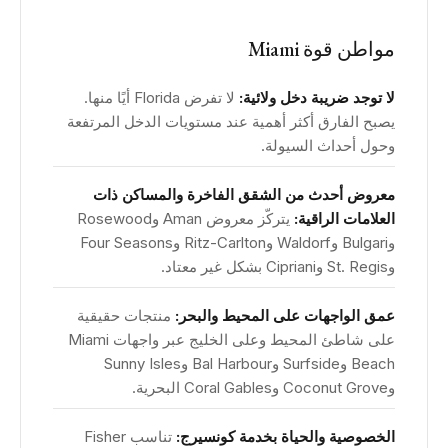
مواطن قوة Miami
لا توجد ضريبة دخل ولائية:
لا تفرض Florida أيًا منها.
يصبح الفارق أكثر أهمية عند مستويات الدخل المرتفعة
وحول أحداث السيولة.
معروض أحدث من الشقق الفاخرة والمساكن ذات
العلامات الراقية:
يتركّز معروض Aman وRosewood
وBulgari وWaldorf وRitz-Carlton وFour Seasons
وSt. Regis وCipriani بشكل غير معتاد.
عمق الواجهات على المحيط والبحر:
منتجات حقيقية
على شاطئ المحيط وعلى الخليج عبر واجهات Miami
Beach وSurfside وBal Harbour وSunny Isles
وCoconut Grove وCoral Gables البحرية.
الخصوصية والحياة بخدمة كونسيرج:
تناسب Fisher