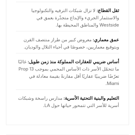
ثقل القطاع:
لا تزال شبكات الترفيه والتكنولوجيا
والاستثمار الجريء والإبداع متجذّرة بعمق في
Westside والمناطق المحيطة بها.
عمق معماري:
معروض كبير من طراز منتصف القرن
وبتوقيع معماريين، خصوصًا في أحياء التلال والوديان.
أساس ضريبي للعقارات المملوكة منذ زمن طويل:
غالبًا
ما تتحمّل الأسر ذات الأساس المحمي بموجب Prop 13
تعرّضًا ضريبيًا عقاريًا أقل مقارنةً بقيمة معادلة في
Miami.
التعليم والبنية التحتية الأسرية:
مدارس راسخة وشبكات
أسرية للأسر التي تتمحور حياتها حول LA.