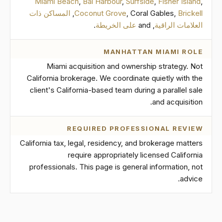
Miami Beach
,
Bal Harbour
,
Surfside
,
Fisher Island
,
Brickell
, Coral Gables,
Coconut Grove
,
المساكن ذات
العلامات الراقية
, and
على الخريطة
.
MANHATTAN MIAMI ROLE
Miami acquisition and ownership strategy. Not
California brokerage. We coordinate quietly with the
client's California-based team during a parallel sale
and acquisition.
REQUIRED PROFESSIONAL REVIEW
California tax, legal, residency, and brokerage matters
require appropriately licensed California
professionals. This page is general information, not
advice.