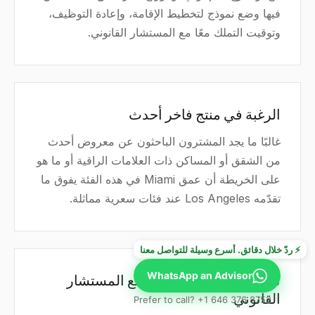
فيها وضع نموذج لتخطيط الإقامة، وإعادة التوظيف،
وتوقيت التملك معًا مع المستشار القانوني.
الرغبة في منتج فاخر أحدث
غالبًا ما يجد المشترون الباحثون عن معروض أحدث
من الشقق أو المساكن ذات العلامات الراقية أو ما هو
على الخريطة أن عمق Miami في هذه الفئة يفوق ما
تقدّمه Los Angeles عند فئات سعرية مماثلة.
⚡ ردّ خلال دقائق. أسرع وسيلة للتواصل معنا
WhatsApp an Advisor
تخطيط الإقامة الضريبية مع المستشار
القانوني
Prefer to call? +1 646 376 8752