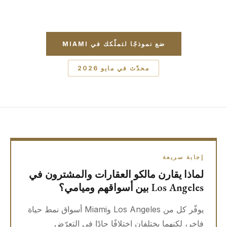
ضع نموذجًا لتملّكك في MIAMI
محدّث في مايو 2026
إجابة سريعة
لماذا يقارن مالكو العقارات والمشترون في
Los Angeles بين أسواقهم وميامي؟
يوفّر كل من Los Angeles وMiami أسواق نمط حياة
فاخر، لكنهما يختلفان اختلافًا حادًا في التعرّض