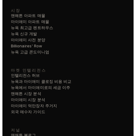
시장
맨해튼 아파트 매물
마이애미 아파트 매물
뉴욕 최고급 펜트하우스
뉴욕 신규 개발
마이애미 사전 분양
Billionaires' Row
뉴욕 고급 콘도미니엄
마켓 인텔리전스
인텔리전스 허브
뉴욕과 마이애미 클로징 비용 비교
뉴욕에서 마이애미로의 세금 이주
맨해튼 시장 분석
마이애미 시장 분석
마이애미 억만장자 주거지
외국 매수자 가이드
저널
맨해튼 블로그