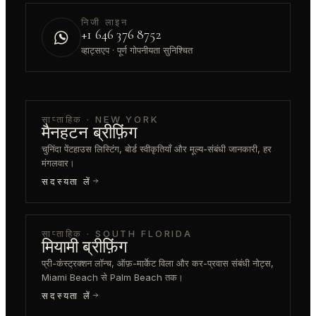
निजी लाइन
+1 646 376 8752
व्हाट्सएप · पूर्ण गोपनीयता सुनिश्चित
साप्ताहिक · NEW YORK
मैनहटन ब्रीफ़िंग
चुनिंदा पेंटहाउस लिस्टिंग, बोर्ड स्वीकृतियाँ और मूल्य-संबंधी जानकारी, हर
मंगलवार।
सदस्यता लें
साप्ताहिक · SOUTH FLORIDA
मियामी ब्रीफ़िंग
प्री-कंस्ट्रक्शन लॉन्च, ऑफ़-मार्केट विला और कर-प्रवास संबंधी नोट्स,
Miami Beach से Palm Beach तक।
सदस्यता लें