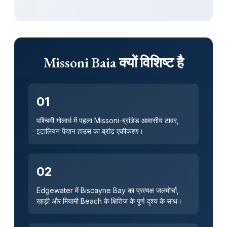
Missoni Baia क्यों विशिष्ट है
01
पश्चिमी गोलार्ध में पहला Missoni-ब्रांडेड आवासीय टावर,
इटालियन फैशन हाउस का ब्रांड एकीकरण।
02
Edgewater में Biscayne Bay का प्रत्यक्ष जलमोर्चा,
खाड़ी और मियामी Beach के क्षितिज के पूर्ण दृश्य के साथ।