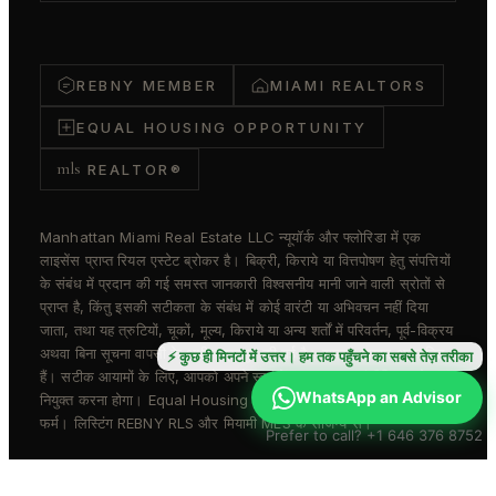
REBNY MEMBER
MIAMI REALTORS
EQUAL HOUSING OPPORTUNITY
mls
REALTOR®
Manhattan Miami Real Estate LLC न्यूयॉर्क और फ्लोरिडा में एक
लाइसेंस प्राप्त रियल एस्टेट ब्रोकर है। बिक्री, किराये या वित्तपोषण हेतु संपत्तियों
के संबंध में प्रदान की गई समस्त जानकारी विश्वसनीय मानी जाने वाली स्रोतों से
प्राप्त है, किंतु इसकी सटीकता के संबंध में कोई वारंटी या अभिवचन नहीं दिया
जाता, तथा यह त्रुटियों, चूकों, मूल्य, किराये या अन्य शर्तों में परिवर्तन, पूर्व-विक्रय
अथवा बिना सूचना वापसी के अधीन प्रस्तुत की गई है। समस्त आयाम अनुमानित
⚡ कुछ ही मिनटों में उत्तर। हम तक पहुँचने का सबसे तेज़ तरीका
हैं। सटीक आयामों के लिए, आपको अपने स्वयं के वास्तुकार या इंजीनियर को
WhatsApp an Advisor
नियुक्त करना होगा। Equal Housing Opportunity. REBNY सदस्य
फर्म। लिस्टिंग REBNY RLS और मियामी MLS के सौजन्य से।
Prefer to call? +1 646 376 8752