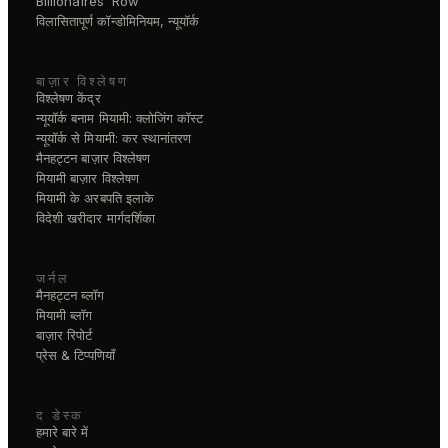
Billionaires' Row
विलासितापूर्ण कॉन्डोमिनियम, न्यूयॉर्क
बाज़ार विश्लेषण
विश्लेषण केंद्र
न्यूयॉर्क बनाम मियामी: क्लोजिंग कॉस्ट
न्यूयॉर्क से मियामी: कर स्थानांतरण
मैनहट्टन बाज़ार विश्लेषण
मियामी बाज़ार विश्लेषण
मियामी के अरबपति इलाके
विदेशी खरीदार मार्गदर्शिका
जर्नल
मैनहट्टन ब्लॉग
मियामी ब्लॉग
बाज़ार रिपोर्ट
प्रेस & टिप्पणियाँ
द डेस्क
हमारे बारे में