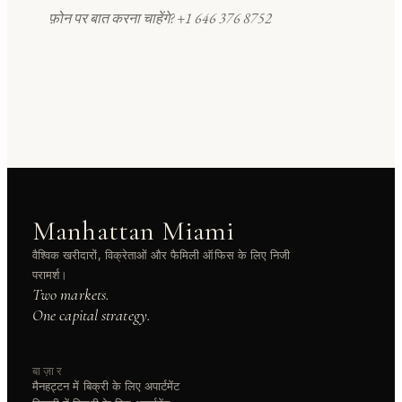
फ़ोन पर बात करना चाहेंगे?
+1 646 376 8752
Manhattan Miami
वैश्विक खरीदारों, विक्रेताओं और फैमिली ऑफिस के लिए निजी
परामर्श।
Two markets.
One capital strategy.
बाज़ार
मैनहट्टन में बिक्री के लिए अपार्टमेंट