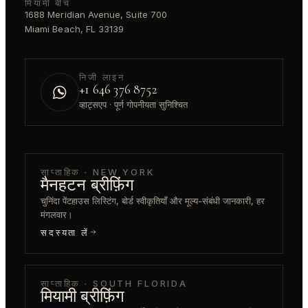
मियामी बीच
1688 Meridian Avenue, Suite 700
Miami Beach, FL 33139
निजी लाइन
+1 646 376 8752
व्हाट्सएप · पूर्ण गोपनीयता सुनिश्चित
साप्ताहिक · NEW YORK
मैनहटन ब्रीफ़िंग
चुनिंदा पेंटहाउस लिस्टिंग, बोर्ड स्वीकृतियाँ और मूल्य-संबंधी जानकारी, हर
मंगलवार।
सदस्यता लें
साप्ताहिक · SOUTH FLORIDA
मियामी ब्रीफ़िंग