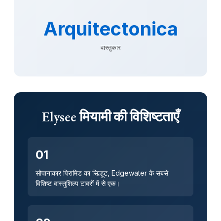
Arquitectonica
वास्तुकार
Elysee मियामी की विशिष्टताएँ
01
सोपानाकार पिरामिड का सिल्हूट, Edgewater के सबसे
विशिष्ट वास्तुशिल्प टावरों में से एक।