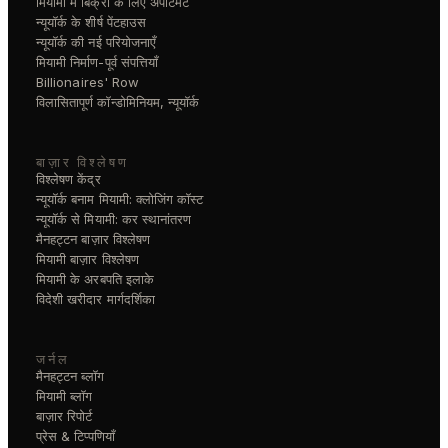
मियामी में बिक्री के लिए अपार्टमेंट
न्यूयॉर्क के शीर्ष पेंटहाउस
न्यूयॉर्क की नई परियोजनाएँ
मियामी निर्माण-पूर्व संपत्तियाँ
Billionaires' Row
विलासितापूर्ण कॉन्डोमिनियम, न्यूयॉर्क
बाज़ार विश्लेषण
विश्लेषण केंद्र
न्यूयॉर्क बनाम मियामी: क्लोजिंग कॉस्ट
न्यूयॉर्क से मियामी: कर स्थानांतरण
मैनहट्टन बाज़ार विश्लेषण
मियामी बाज़ार विश्लेषण
मियामी के अरबपति इलाके
विदेशी खरीदार मार्गदर्शिका
जर्नल
मैनहट्टन ब्लॉग
मियामी ब्लॉग
बाज़ार रिपोर्ट
प्रेस & टिप्पणियाँ