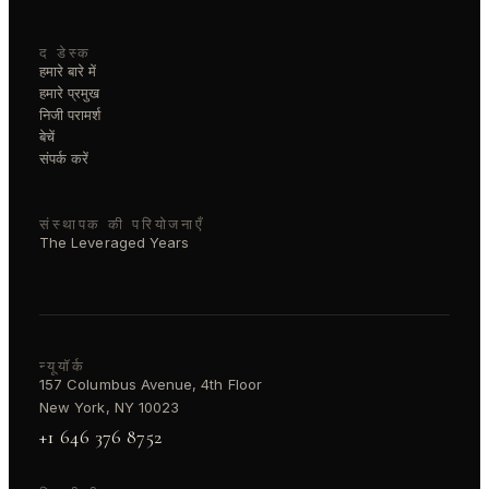
द डेस्क
हमारे बारे में
हमारे प्रमुख
निजी परामर्श
बेचें
संपर्क करें
संस्थापक की परियोजनाएँ
The Leveraged Years
न्यूयॉर्क
157 Columbus Avenue, 4th Floor
New York, NY 10023
+1 646 376 8752