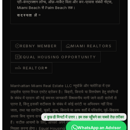
प्री-कंस्ट्रक्शन लॉन्च, ऑफ़-मार्केट विला और कर-प्रवास संबंधी नोट्स,
Miami Beach से Palm Beach तक।
सदस्यता लें
REBNY MEMBER
MIAMI REALTORS
EQUAL HOUSING OPPORTUNITY
mls
REALTOR®
Manhattan Miami Real Estate LLC न्यूयॉर्क और फ्लोरिडा में एक
लाइसेंस प्राप्त रियल एस्टेट ब्रोकर है। बिक्री, किराये या वित्तपोषण हेतु संपत्तियों
के संबंध में प्रदान की गई समस्त जानकारी विश्वसनीय मानी जाने वाली स्रोतों से
प्राप्त है, किंतु इसकी सटीकता के संबंध में कोई वारंटी या अभिवचन नहीं दिया
जाता, तथा यह त्रुटियों, चूकों, मूल्य, किराये या अन्य शर्तों में परिवर्तन, पूर्व-विक्रय
अथवा बिना सूचना वापसी के अधीन प्रस्तुत की गई है। समस्त आयाम अनुमानित
⚡ कुछ ही मिनटों में उत्तर। हम तक पहुँचने का सबसे तेज़ तरीका
हैं। सटीक आयामों के लिए, आपको अपने स्वयं के वास्तुकार या इंजीनियर को
WhatsApp an Advisor
नियुक्त करना होगा। Equal Housing Opportunity. REBNY सदस्य