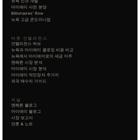
뉴욕 신규 개발
마이애미 사전 분양
Billionaires' Row
뉴욕 고급 콘도미니엄
마켓 인텔리전스
인텔리전스 허브
뉴욕과 마이애미 클로징 비용 비교
뉴욕에서 마이애미로의 세금 이주
맨해튼 시장 분석
마이애미 시장 분석
마이애미 억만장자 주거지
외국 매수자 가이드
저널
맨해튼 블로그
마이애미 블로그
시장 보고서
언론 & 노트