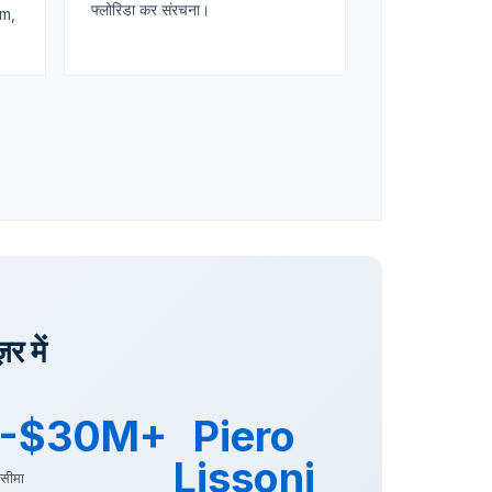
फ्लोरिडा कर संरचना।
um,
 में
-$30M+
Piero
Lissoni
 सीमा