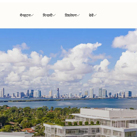
मैनहटन
मियामी
विश्लेषण
बेचें