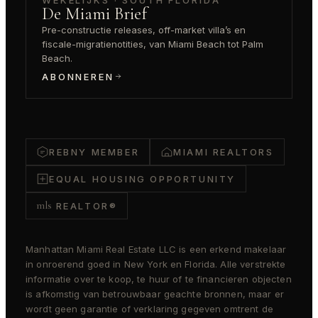
De Miami Brief
Pre-constructie releases, off-market villa’s en
fiscale-migratienotities, van Miami Beach tot Palm
Beach.
ABONNEREN
REBNY MEMBER
MIAMI REALTORS
EQUAL HOUSING OPPORTUNITY
mls
REALTOR®
Manhattan Miami Real Estate LLC is een erkend makelaar
in onroerend goed in New York en Florida. Alle verstrekte
informatie over te koop, te huur of te financieren objecten
is afkomstig van betrouwbaar geachte bronnen, maar er
wordt geen garantie of verklaring gegeven omtrent de