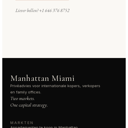
Liever bellen?
+1 646 376 8752
Manhattan Miami
Privéadvies voor internationale kopers, verkopers
en family offices.
Two markets.
One capital strategy.
MARKTEN
Appartementen te koop in Manhattan