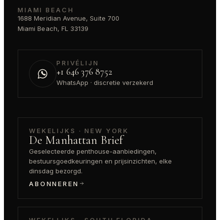
MIAMI BEACH
1688 Meridian Avenue, Suite 700
Miami Beach, FL 33139
PRIVÉLIJN
+1 646 376 8752
WhatsApp · discretie verzekerd
WEKELIJKS · NEW YORK
De Manhattan Brief
Geselecteerde penthouse-aanbiedingen,
bestuursgoedkeuringen en prijsinzichten, elke
dinsdag bezorgd.
ABONNEREN
WEKELIJKS · SOUTH FLORIDA