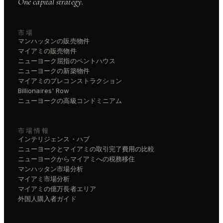
One capital strategy.
市場
マンハッタンの販売物件
マイアミの販売物件
ニューヨーク屈指のペントハウス
ニューヨークの新築物件
マイアミのプレコンストラクション
Billionaires' Row
ニューヨークの高級コンドミニアム
市場情報
インテリジェンス・ハブ
ニューヨークとマイアミの取引完了費用の比較
ニューヨークからマイアミへの税務移住
マンハッタン市場分析
マイアミ市場分析
マイアミの億万長者エリア
外国人購入者ガイド