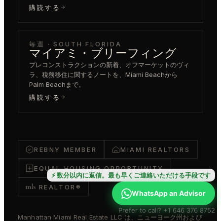
購読する
毎週 · SOUTH FLORIDA
マイアミ・ブリーフィング
プレコンストラクションの新着、オフマーケットのヴィ
ラ、税務移住に関するノートを、Miami Beachから
Palm Beachまで。
購読する
REBNY MEMBER
MIAMI REALTORS
EQUAL HOUSING OPPORTUNITY
⚡ 数分以内に返信。最も早くご連絡いただける手段です
mls
REALTOR®
WhatsApp an Advisor
Prefer to call? +1 646 376 8752
Manhattan Miami Real Estate LLC は、ニューヨーク州および