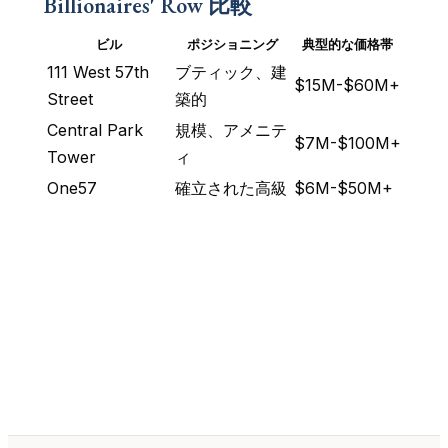
Billionaires' Row 比較
ビル
ポジショニング
典型的な価格帯
111 West 57th
ブティック、建
$15M-$60M+
Street
築的
Central Park
規模、アメニテ
$7M-$100M+
Tower
ィ
One57
確立された高級
$6M-$50M+