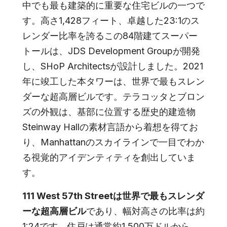
中でも最も建築的に重要な住宅ビルの一つで
す。高さ1,428フィート、卓越した23:1のス
レンダー比率を誇るこの84階建てスーパー
トールは、JDS Development Groupが開発
し、SHoP Architectsが設計しました。2021
年に竣工した本タワーは、世界で最もスレン
ダーな超高層ビルです。テラコッタとブロン
ズの外観は、基部に位置する歴史的建造物
Steinway Hallの素材言語から着想を得てお
り、Manhattanのスカイラインで一目でわか
る視覚的アイデンティティを創出していま
す。
111 West 57th Streetは世界で最もスレンダ
ーな超高層ビル
であり、幅対高さの比率は約
1:24です。住戸は通常約1,500万ドルから