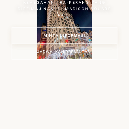
KEMEGAHAN PRA-PERANG YANG
DIREIMAJINASI DI MADISON SQUARE
PARK
MINTA INFORMASI
JADWALKAN PRESENTASI