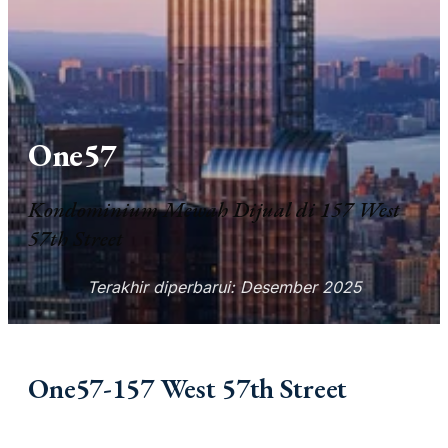
One57
Kondominium Mewah Dijual di 157 West
57th Street
Terakhir diperbarui: Desember 2025
One57-157 West 57th Street