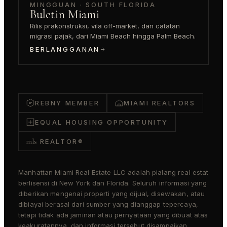
MINGGUAN · SOUTH FLORIDA
Buletin Miami
Rilis prakonstruksi, vila off-market, dan catatan
migrasi pajak, dari Miami Beach hingga Palm Beach.
BERLANGGANAN
REBNY MEMBER
MIAMI REALTORS
EQUAL HOUSING OPPORTUNITY
mls
REALTOR®
Manhattan Miami Real Estate LLC adalah pialang real estat
berlisensi di New York dan Florida. Seluruh informasi yang
diberikan mengenai properti yang dijual, disewakan, atau
dibiayai berasal dari sumber yang dianggap tepercaya,
tetapi tidak ada jaminan atau pernyataan yang dibuat atas
keakuratannya, dan informasi tersebut disampaikan