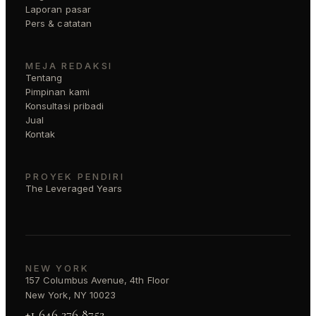
Laporan pasar
Pers & catatan
MEJA REDAKSI
Tentang
Pimpinan kami
Konsultasi pribadi
Jual
Kontak
PROYEK PENDIRI
The Leveraged Years
NEW YORK
157 Columbus Avenue, 4th Floor
New York, NY 10023
+1 646 376 8752