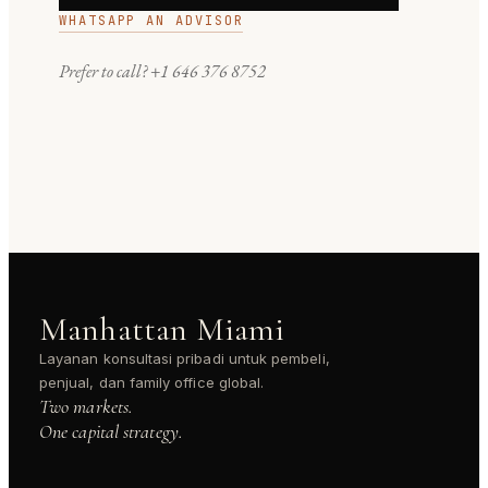
WHATSAPP AN ADVISOR
Prefer to call?
+1 646 376 8752
Manhattan Miami
Layanan konsultasi pribadi untuk pembeli,
penjual, dan family office global.
Two markets.
One capital strategy.