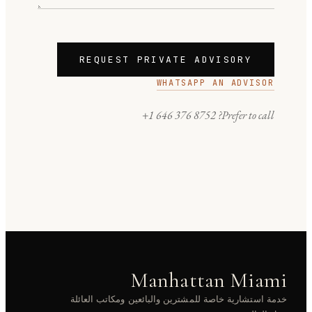
REQUEST PRIVATE ADVISORY
WHATSAPP AN ADVISOR
+1 646 376 8752
Prefer to call?
Manhattan Miami
خدمة استشارية خاصة للمشترين والبائعين ومكاتب العائلة