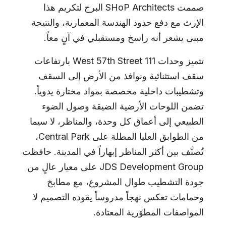
صممت SHoP Architects البرج لتكريم هذا
الإرث مع دفع حدود الهندسة المعمارية، والنتيجة
مبنى يشعر أنه راسخ ومستقبلي في آنٍ معاً.
تتميز وحدات 111 West 57th Street بارتفاعات
سقف استثنائية ونوافذ من الأرض إلى السقف
وتشطيبات داخلية مخصصة بمواد مختارة يدوياً.
تضمن اللوحات الأرضية الضيقة وصول الضوء
الطبيعي إلى أعماق كل وحدة، والمناظر، لا سيما
من الطوابق العليا المطلة على Central Park،
تُصنَّف بين أكثر المناظر إبهاراً في المدينة. حافظت
JDS Development Group على معيار عالٍ من
جودة التشطيب طوال المشروع، مع مطابخ
وحمامات تعكس نهجاً مدروساً يقوده التصميم لا
المواصفات المطوّرية المعتادة.