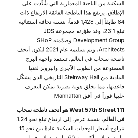
السكنية من الناحية المعمارية التي شُيِّدت على
الإطلاق. يرتفع هذا الناطحة الفائقة الارتفاع ذات
84 طابقاً إلى 1,428 قدماً، بنسبة نحافة استثنائية
تبلغ 23:1، وقد طوّرته مجموعة JDS
Development Group وصمّمته SHoP
Architects، وتم تسليمه عام 2021 ليكون أنحف
ناطحة سحاب في العالم. تستمد واجهة البرج
المصنوعة من الطوب الآجري والبرونز لغتها
المادية من Steinway Hall التاريخي الذي يشكّل
قاعدتها، مما يخلق هوية بصرية يمكن التعرف
عليها فوراً في أفق Manhattan.
111 West 57th Street هو أنحف ناطحة سحاب
في العالم
، بنسبة عرض إلى ارتفاع تبلغ نحو 1:24.
تتراوح أسعار الوحدات السكنية عادةً بين نحو 15
مليون دولار وأكثر من 60 مليون دولار، فيما