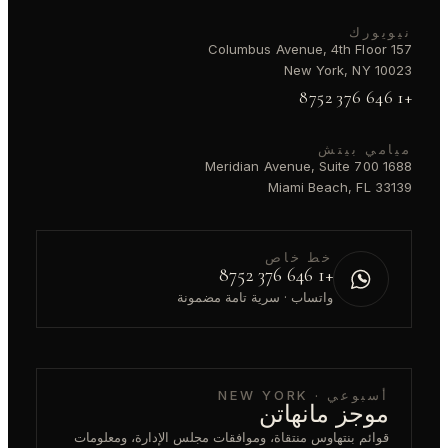
نيويورك
157 Columbus Avenue, 4th Floor
New York, NY 10023
+1 646 376 8752
ميامي بيتش
1688 Meridian Avenue, Suite 700
Miami Beach, FL 33139
خط خاص
+1 646 376 8752
واتساب · سرية تامة مضمونة
أسبوعي · NEW YORK
موجز مانهاتن
قوائم بنتهاوس منتقاة، وموافقات مجلس الإدارة، ومعلومات