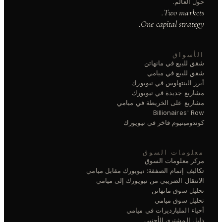
حول العالم.
Two markets.
One capital strategy.
الأسواق
شقق للبيع في مانهاتن
شقق للبيع في ميامي
أبرز البنتهاوس في نيويورك
مشاريع جديدة في نيويورك
مشاريع على الخريطة في ميامي
Billionaires' Row
كوندومينيوم فاخر في نيويورك
معلومات السوق
مركز معلومات السوق
تكاليف إتمام الصفقة: نيويورك مقابل ميامي
الانتقال الضريبي من نيويورك إلى ميامي
تحليل سوق مانهاتن
تحليل سوق ميامي
أحياء المليارديرات في ميامي
دليل المشتري الأجنبي