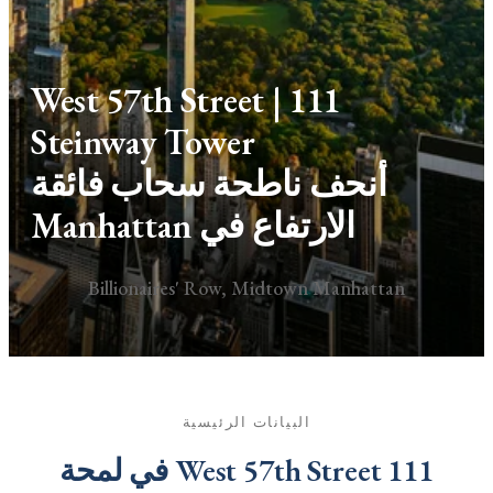
111 West 57th Street |
Steinway Tower
أنحف ناطحة سحاب فائقة
الارتفاع في Manhattan
Billionaires' Row, Midtown Manhattan
البيانات الرئيسية
111 West 57th Street في لمحة