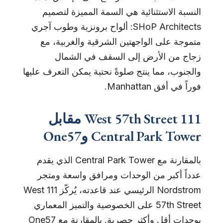
النسبة الاستثنائية هي السمة المميزة لتصميم
SHoP Architects: ألواح برونزية وطوب آجري
متموجة على الواجهتين الشرقية والغربية، مع
زجاج من الأرض إلى السقف في الشمال
والجنوب، مما ينتج صلوةً نحتية يمكن التعرف عليها
فوراً في أفق Manhattan.
111 West 57th Street مقابل
Central Park Tower وOne57
بالمقارنة مع Central Park Tower الذي يقدم
عدداً أكبر من الوحدات ومرافق واسعة ومتجر
Nordstrom الرئيسي عند قاعدته، يُركّز 111 West
57th Street على الخصوصية والتميز المعماري
بوحدات أقل وأكثر حصرية. بالمقارنة مع One57